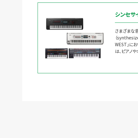
シンセサ
さまざまな
（synthe
WEST」に
は、ピアノや