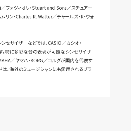
i／ファツィオリ・Stuart and Sons／スチュアー
ムリン・Charles R. Walter／チャールズ・R・ウォ
シンセサイザーなどでは、CASIO／カシオ・
ます。特に多彩な音の表現が可能なシンセサイザ
AMAHA／ヤマハ・KORG／コルグが国内を代表す
ドは、海外のミュージシャンにも愛用されるブラ