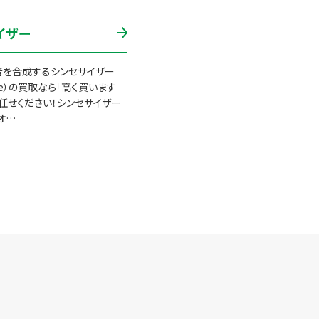
イザー
音を合成するシンセサイザー
size）の買取なら「高く買います
お任せください！シンセサイザー
オ…