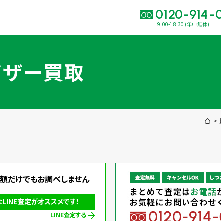
0120-914-
9:00-18:30 (年中無休)
い合わせ・
査定をご依頼くだ
イザー買取
120-914-094
9:00〜18:30(年中
買取に関する質問や相談もすぐにできて便利
LINE査定
簡単操作！
金額だけでもお調べしません
出張買取
INE査定がオススメです！
LINE査定する
運営会社
プライバシーポリシー