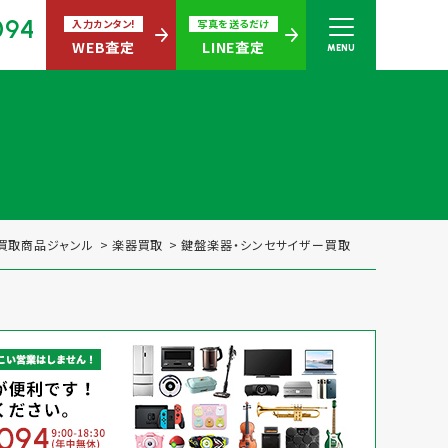
094
入力カンタン!
写真を送るだけ
WEB査定
LINE査定
MENU
さい
無休)
買取商品ジャンル
楽器買取
鍵盤楽器・シンセサイザー買取
買取商品ジャンル