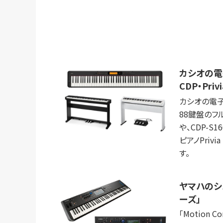
カシオの電
CDP・Privi
カシオの電子
88鍵盤のフル
や、CDP-S
ピアノPrivi
す。
ヤマハのシ
ーズ」
「Motion Co