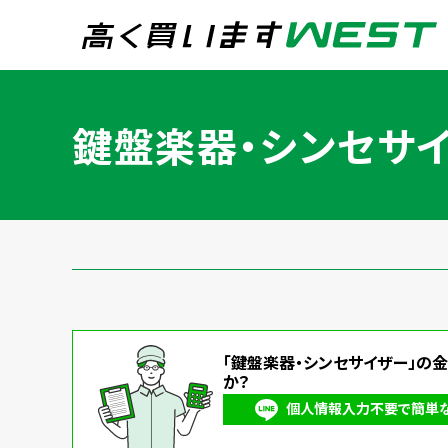
まずはお気軽にお問
鍵盤楽器・シンセサ
0
買取専用ダイヤル
24時間365日受付
WEB査定
今すぐ！
「鍵盤楽器・シンセサイザー」の
宅配買取
か？
個人情報入力不要で簡単なL
トップページ
買取実績