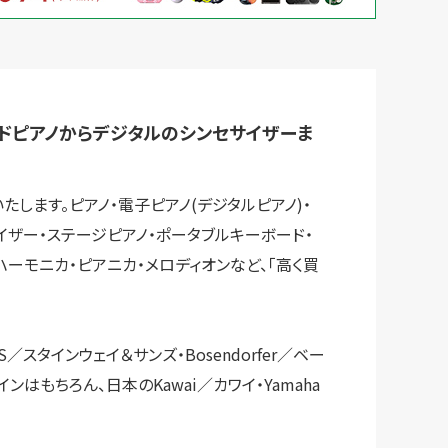
梱包
法人の
買取価格表を
ガイド
お客様へ
お探しの方へ
ドピアノからデジタルのシンセサイザーま
します。ピアノ・電子ピアノ(デジタルピアノ)・
イザー・ステージピアノ・ポータブルキーボード・
ハーモニカ・ピアニカ・メロディオンなど、「高く買
S／スタインウェイ＆サンズ・Bosendorfer／ベー
インはもちろん、日本のKawai／カワイ・Yamaha