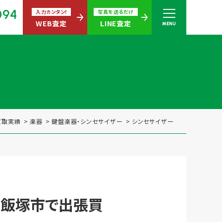
094
入力カンタン!
写真を送るだけ
WEB査定
LINE査定
MENU
さい
無休)
買取実績
楽器
鍵盤楽器・シンセサイザー
シンセサイザー
買取商品ジャンル
岡県飯塚市で出張買