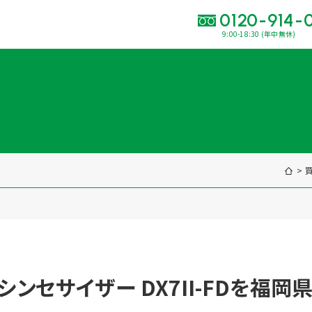
0120-914-
9:00-18:30 (年中無休)
い合わせ・
査定をご依頼くだ
120-914-094
9:00〜18:30(年中
買取に関する質問や相談もすぐにできて便利
LINE査定
簡単操作！
出張買取
ハ シンセサイザー DX7II-FDを福
運営会社
プライバシーポリシー