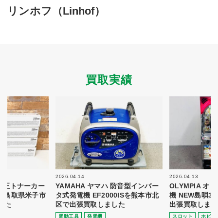
買取商品ジャンル
リンホフ（Linhof）
トップページ
買取実績
初めての方へ
買取強化ブランド
選べる買取方法
よくある質問
お客様の声
運営会社
プライバシーポリシー
買取実績
取り組み
規約・同意書
新着情報
本人確認書類アップロード
梱包
法人の
買取価格表を
ガイド
お客様へ
お探しの方へ
2026.04.14
2026.04.13
 純正トナーカー
YAMAHA ヤマハ 防音型インバー
OLYMPIA 
8を鳥取県米子市
タ式発電機 EF2000ISを熊本市北
機 NEW島唄3
した
区で出張買取しました
出張買取しまし
電動⼯具
発電機
スロット
ホビー