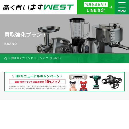
写真を送るだけ
まずはお気軽にお問い合わせ・
LINE査定
MENU
査定をご依頼ください
買取専用ダイヤル
0120-914-094
買取強化ブランド
9:00〜18:30(年中無休)
24時間365日受付
買取強化ブランド
リンホフ（Linhof）
WEB査定
今すぐ！
買取に関する質問や相談もすぐにできて便利
LINE査定
簡単操作！
宅配買取
出張買取