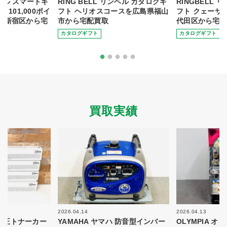
ンベル スマートギ
RING BELL リンベル カタログギ
RINGBELL
 101,000ポイ
フト ヘリオスコースを広島県福山
フト クェーサ
都新宿区から宅
市から宅配買取
代田区から宅配
カタログギフト
カタログギフト
買取実績
2026.04.14
2026.04.13
 純正トナーカー
YAMAHA ヤマハ 防音型インバー
OLYMPIA 