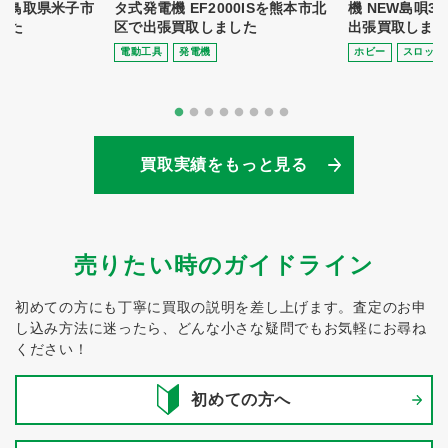
8を鳥取県米子市
タ式発電機 EF2000ISを熊本市北
機 NEW島唄3
した
区で出張買取しました
出張買取しまし
電動⼯具
発電機
ホビー
スロット
買取実績をもっと見る
売りたい時のガイドライン
初めての方にも丁寧に買取の説明を差し上げます。
査定のお申
し込み方法に迷ったら、どんな小さな疑問でもお気軽にお尋ね
ください！
初めての方へ