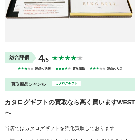
買取商品ジャンル
トップページ
買取実績
初めての方へ
買取強化ブランド
選べる買取方法
よくある質問
お客様の声
運営会社
プライバシーポリシー
4
取り組み
規約・同意書
★★★★
★
総合評価
/5
新着情報
本人確認書類アップロード
★★★
★★
製品の状態
★★★★
★
買取価格
★★★
★★
製品の人気
梱包
法人の
買取価格表を
ガイド
お客様へ
お探しの方へ
買取商品ジャンル
カタログギフト
カタログギフトの買取なら高く買いますWEST
へ
当店ではカタログギフトを強化買取しております！