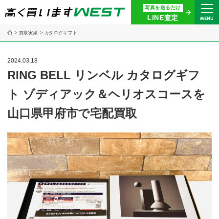
写真を送るだけ
まずはお気軽にお問い合わせ・
LINE査定
MENU
査定をご依頼ください
買取実績
カタログギフト
買取専用ダイヤル
0120-914-094
2024.03.18
9:00〜18:30(年中無休)
RING BELL リンベル カタログギフ
ト ゾディアック＆ヘリオスコースを
24時間365日受付
WEB査定
今すぐ！
山口県甲府市で宅配買取
買取に関する質問や相談もすぐにできて便利
LINE査定
簡単操作！
宅配買取
出張買取