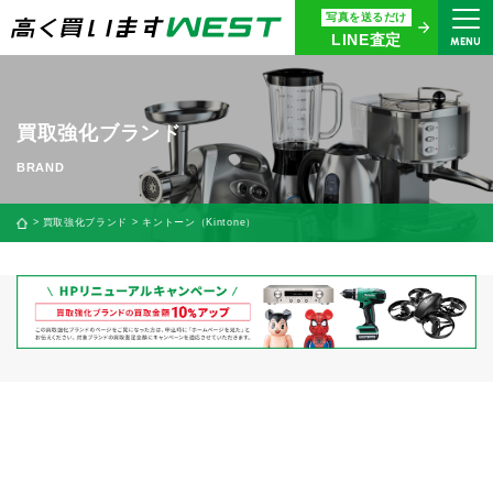
写真を送るだけ
まずはお気軽にお問い合わせ・
LINE査定
MENU
査定をご依頼ください
買取専用ダイヤル
0120-914-094
買取強化ブランド
9:00〜18:30(年中無休)
24時間365日受付
買取強化ブランド
キントーン（Kintone）
WEB査定
今すぐ！
買取に関する質問や相談もすぐにできて便利
LINE査定
簡単操作！
宅配買取
出張買取