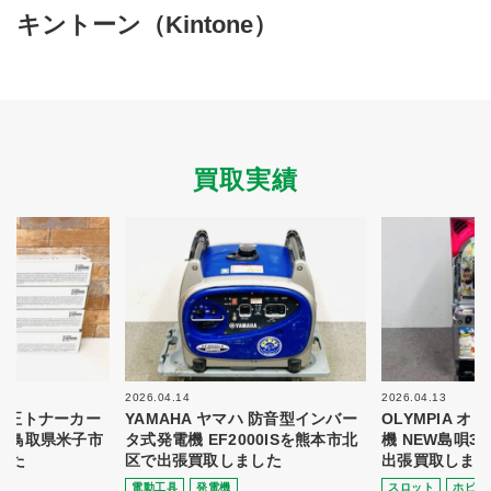
買取商品ジャンル
キントーン（Kintone）
トップページ
買取実績
初めての方へ
買取強化ブランド
選べる買取方法
よくある質問
お客様の声
運営会社
プライバシーポリシー
買取実績
取り組み
規約・同意書
新着情報
本人確認書類アップロード
梱包
法人の
買取価格表を
ガイド
お客様へ
お探しの方へ
2026.04.14
2026.04.13
 純正トナーカー
YAMAHA ヤマハ 防音型インバー
OLYMPIA 
8を鳥取県米子市
タ式発電機 EF2000ISを熊本市北
機 NEW島唄3
した
区で出張買取しました
出張買取しまし
電動⼯具
発電機
スロット
ホビー