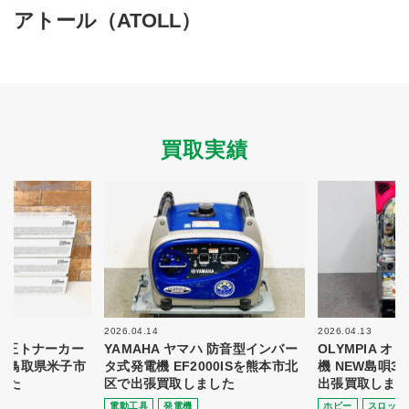
買取商品ジャンル
アトール（ATOLL）
トップページ
買取実績
初めての方へ
買取強化ブランド
選べる買取方法
よくある質問
お客様の声
運営会社
プライバシーポリシー
買取実績
取り組み
規約・同意書
新着情報
本人確認書類アップロード
梱包
法人の
買取価格表を
ガイド
お客様へ
お探しの方へ
2026.04.14
2026.04.13
 純正トナーカー
YAMAHA ヤマハ 防音型インバー
OLYMPIA 
8を鳥取県米子市
タ式発電機 EF2000ISを熊本市北
機 NEW島唄3
した
区で出張買取しました
出張買取しまし
電動⼯具
発電機
ホビー
スロット