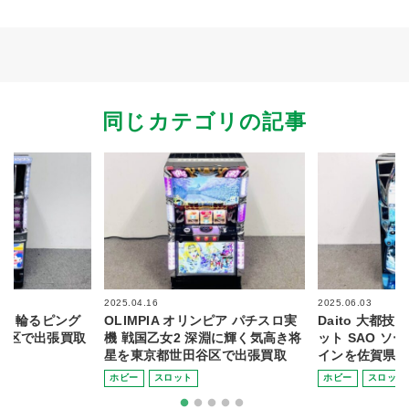
同じカテゴリの記事
2025.04.16
2025.06.03
機 輪るピング
OLIMPIA オリンピア パチスロ実
Daito 大都技
多区で出張買取
機 戦国乙女2 深淵に輝く気高き将
ット SAO ソ
星を東京都世田谷区で出張買取
インを佐賀県小
ホビー
スロット
ホビー
スロット