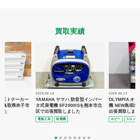
買取実績
2026.04.14
2026.04.13
 純正トナーカー
YAMAHA ヤマハ 防音型インバー
OLYMPIA 
8を鳥取県米子市
タ式発電機 EF2000ISを熊本市北
機 NEW島唄3
した
区で出張買取しました
出張買取しまし
電動⼯具
発電機
ホビー
スロット