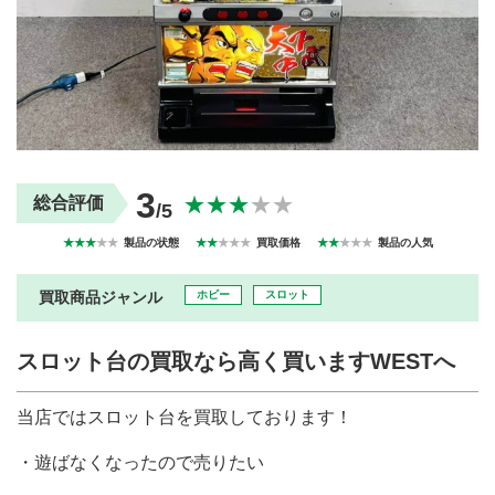
買取商品ジャンル
トップページ
買取実績
初めての方へ
買取強化ブランド
選べる買取方法
よくある質問
お客様の声
運営会社
プライバシーポリシー
3
取り組み
規約・同意書
★★★
★★
総合評価
/5
新着情報
本人確認書類アップロード
★★★
★★
製品の状態
★★
★★★
買取価格
★★
★★★
製品の人気
梱包
法人の
買取価格表を
ガイド
お客様へ
お探しの方へ
買取商品ジャンル
ホビー
スロット
スロット台の買取なら高く買いますWESTへ
当店ではスロット台を買取しております！
・遊ばなくなったので売りたい