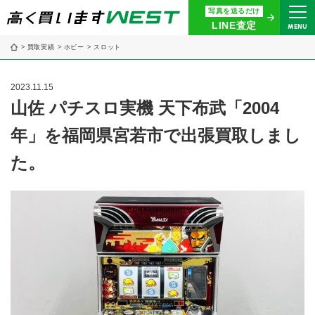
写真を送るだけ
まずはお気軽にお問い合わせ・
LINE査定
MENU
査定をご依頼ください
買取実績
ホビー
スロット
買取専用ダイヤル
0120-914-094
2023.11.15
9:00〜18:30(年中無休)
山佐 パチスロ実機 天下布武「2004
年」を福岡県宮若市で出張買取しまし
24時間365日受付
WEB査定
今すぐ！
た。
買取に関する質問や相談もすぐにできて便利
LINE査定
簡単操作！
宅配買取
出張買取