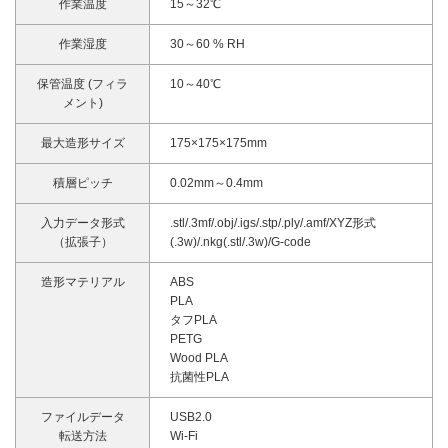
作業温度
15～32℃
作業湿度
30～60 % RH
保管温度 (フィラ
10～40℃
メント)
最大造形サイズ
175×175×175mm
積層ピッチ
0.02mm～0.4mm
入力データ形式
.stl/.3mf/.obj/.igs/.stp/.ply/.amf/XYZ形式
（拡張子）
(.3w)/.nkg(.stl/.3w)/G-code
造形マテリアル
ABS
PLA
タフPLA
PETG
Wood PLA
抗菌性PLA
ファイルデータ
USB2.0
転送方法
Wi-Fi