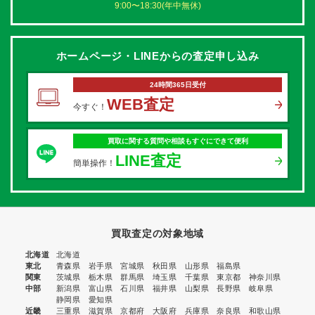
9:00〜18:30(年中無休)
ホームページ・LINEからの
査定申し込み
24時間365日受付
WEB査定
今すぐ！
買取に関する質問や相談もすぐにできて便利
LINE査定
簡単操作！
買取査定の対象地域
北海道
北海道
東北
青森県
岩手県
宮城県
秋田県
山形県
福島県
関東
茨城県
栃木県
群馬県
埼玉県
千葉県
東京都
神奈川県
中部
新潟県
富山県
石川県
福井県
山梨県
長野県
岐阜県
静岡県
愛知県
近畿
三重県
滋賀県
京都府
大阪府
兵庫県
奈良県
和歌山県