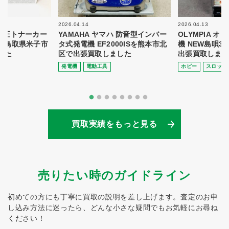
2026.04.14
2026.04.13
 純正トナーカー
YAMAHA ヤマハ 防音型インバー
OLYMPIA 
8を鳥取県米子市
タ式発電機 EF2000ISを熊本市北
機 NEW島唄3
した
区で出張買取しました
出張買取しまし
発電機
電動⼯具
ホビー
スロット
買取実績をもっと見る
売りたい時のガイドライン
初めての方にも丁寧に買取の説明を差し上げます。
査定のお申
し込み方法に迷ったら、どんな小さな疑問でもお気軽にお尋ね
ください！