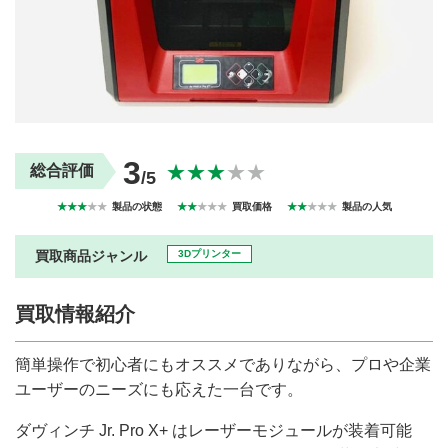
買取商品ジャンル
トップページ
買取実績
初めての方へ
買取強化ブランド
選べる買取方法
よくある質問
お客様の声
運営会社
プライバシーポリシー
3
★★★
★★
総合評価
/5
取り組み
規約・同意書
新着情報
本人確認書類アップロード
★★★
★★
製品の状態
★★
★★★
買取価格
★★
★★★
製品の人気
梱包
法人の
買取価格表を
ガイド
お客様へ
お探しの方へ
買取商品ジャンル
3Dプリンター
買取情報紹介
簡単操作で初心者にもオススメでありながら、プロや企業
ユーザーのニーズにも応えた一台です。
ダヴィンチ Jr. Pro X+ はレーザーモジュールが装着可能