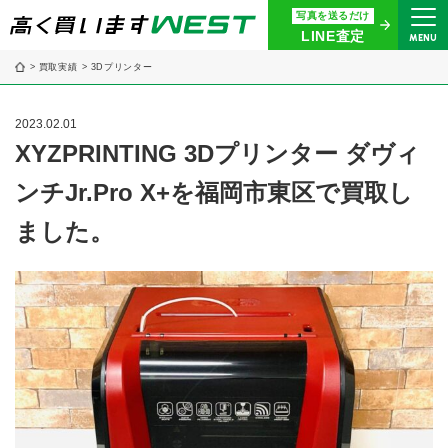
写真を送るだけ
まずはお気軽にお問い合わせ・
LINE査定
MENU
査定をご依頼ください
買取実績
3Dプリンター
買取専用ダイヤル
0120-914-094
2023.02.01
9:00〜18:30(年中無休)
XYZPRINTING 3Dプリンター ダヴィ
ンチJr.Pro X+を福岡市東区で買取し
24時間365日受付
WEB査定
今すぐ！
ました。
買取に関する質問や相談もすぐにできて便利
LINE査定
簡単操作！
宅配買取
出張買取