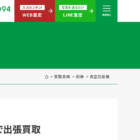
094
入力カンタン!
写真を送るだけ
WEB査定
LINE査定
MENU
さい
無休)
買取実績
厨房
真空包装機
買取商品ジャンル
区で出張買取