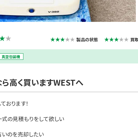
★
★
★★★
★★
★★★
★★
製品の状態
買
真空包装機
ら高く買いますWESTへ
ております！
一式の見積もりをして欲しい
古いのを売却したい