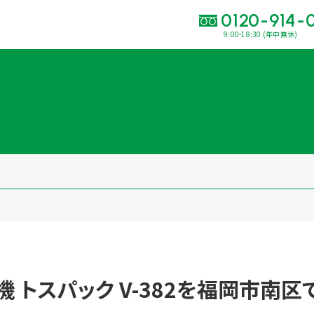
0120-914-
9:00-18:30 (年中無休)
い合わせ・
査定をご依頼くだ
120-914-094
9:00〜18:30(年中
買取に関する質問や相談もすぐにできて便利
LINE査定
簡単操作！
出張買取
装機 トスパック V-382を福岡市南
運営会社
プライバシーポリシー