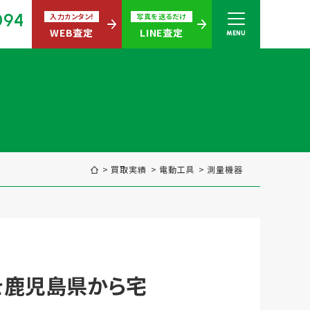
094
入力カンタン!
写真を送るだけ
WEB査定
LINE査定
MENU
さい
無休)
買取実績
電動⼯具
測量機器
買取商品ジャンル
7Fを鹿児島県から宅