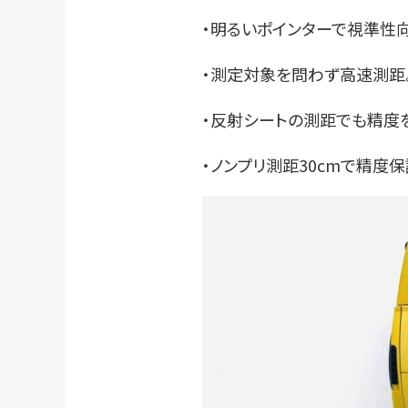
・明るいポインターで視準性向
・測定対象を問わず高速測距
・反射シートの測距でも精度
・ノンプリ測距30cmで精度