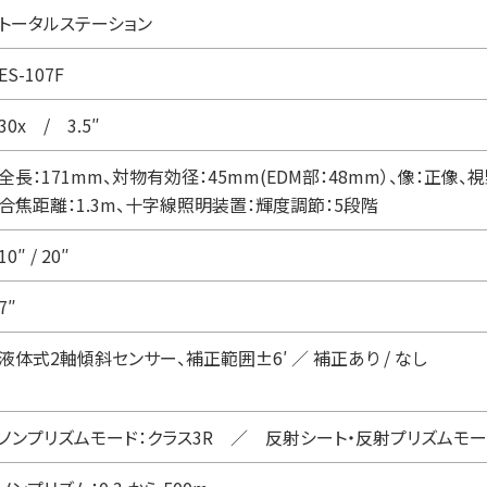
トータルステーション
ES-107F
30x / 3.5″
全長：171mm、対物有効径：45mm(EDM部：48mm）、像：正像、視野1°
合焦距離：1.3m、十字線照明装置：輝度調節：5段階
10″ / 20″
7″
液体式2軸傾斜センサー、補正範囲±6′ ／ 補正あり / なし
ノンプリズムモード：クラス3R ／ 反射シート・反射プリズムモー