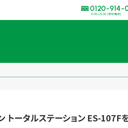
0120-914-
9:00-18:30 (年中無休)
い合わせ・
査定をご依頼くだ
120-914-094
9:00〜18:30(年中
買取に関する質問や相談もすぐにできて便利
LINE査定
簡単操作！
出張買取
コン トータルステーション ES-10
運営会社
プライバシーポリシー