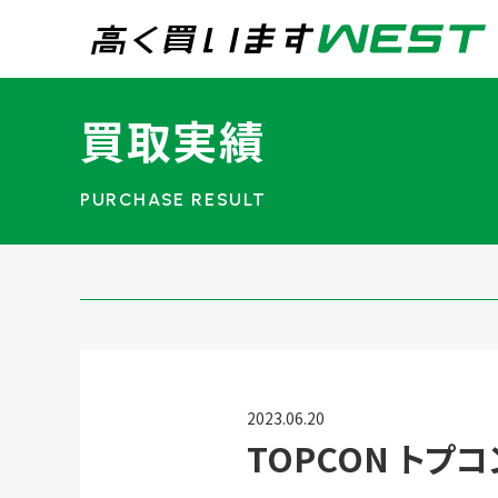
まずはお気軽にお問
買取実績
0
買取専用ダイヤル
24時間365日受付
WEB査定
今すぐ！
宅配買取
2023.06.20
TOPCON トプ
トップページ
買取実績