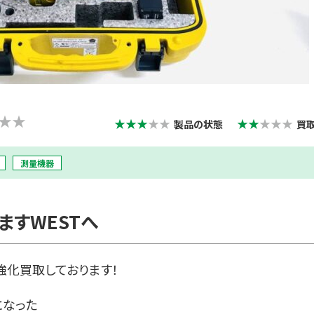
★★
★★★
★★
★★
★★★
製品の状態
買
測量機器
ますWESTへ
強化買取しております！
になった