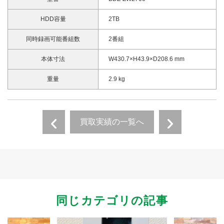
HDD容量
2TB
同時録画可能番組数
2番組
本体寸法
W430.7×H43.9×D208.6 mm
重量
2.9 kg
買取実績の一覧へ
同じカテゴリの記事