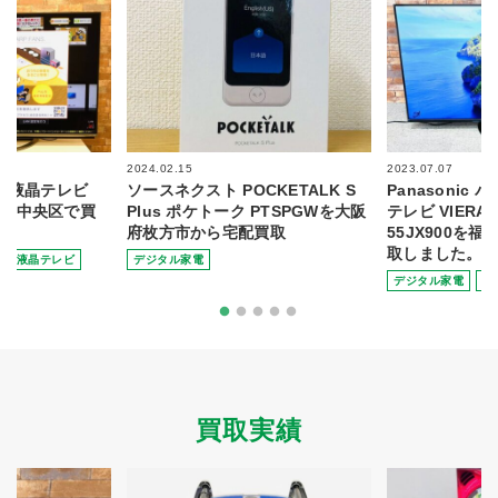
2024.02.15
2023.07.07
 4K液晶テレビ
ソースネクスト POCKETALK S
Panasonic
福岡市中央区で買
Plus ポケトーク PTSPGWを大阪
テレビ VIERA 
府枚方市から宅配買取
55JX900を
取しました。
液晶テレビ
デジタル家電
デジタル家電
テ
買取実績