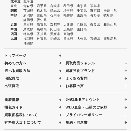
北海道
北海道
東北
青森県
岩手県
宮城県
秋田県
山形県
福島県
関東
茨城県
栃木県
群馬県
埼玉県
千葉県
東京都
神奈川県
中部
新潟県
富山県
石川県
福井県
山梨県
長野県
岐阜県
静岡県
愛知県
近畿
三重県
滋賀県
京都府
大阪府
兵庫県
奈良県
和歌山県
中国
鳥取県
島根県
岡山県
広島県
山口県
四国
徳島県
香川県
愛媛県
高知県
九州
福岡県
佐賀県
長崎県
熊本県
大分県
宮崎県
鹿児島県
沖縄県
トップページ
初めての方へ
買取商品ジャンル
選べる買取方法
買取強化ブランド
宅配買取
よくある質問
出張買取
お客様の声
新着情報
公式LINEアカウント
梱包ガイド
WEB査定・出張のご依頼
買取価格表について
プライバシーポリシー
有料粗大ゴミについて
規約・同意書