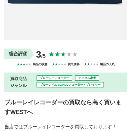
買取商品ジャンル
トップページ
買取実績
初めての方へ
買取強化ブランド
選べる買取方法
よくある質問
お客様の声
運営会社
プライバシーポリシー
3
取り組み
規約・同意書
★★★
★★
総合評価
/5
新着情報
本人確認書類アップロード
★★★
★★
製品の状態
★★
★★★
買取価格
★★
★★★
製品の人気
梱包
法人の
買取価格表を
ガイド
お客様へ
お探しの方へ
買取商品
ブルーレイレコーダー
デジタル家電
ジャンル
ブルーレイ/DVD/HDDレコーダー・プレイヤー
ブルーレイレコーダーの買取なら高く買いま
すWESTへ
当店ではブルーレイレコーダーを買取しております！