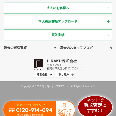
法人のお客様へ
本人確認書類アップロード
買取実績
過去の買取実績
過去のスタッフブログ
HIRAKU株式会社
〒814-0032
福岡市早良区小田部7丁目7-16
運営会社
取り組み
Copyright© 2026 高く買いますWEST Inc. All Rights Reserved.
ネットで
買取査定
に
最短5分でお見積もり!
0120-914-094
すすむ！
タップして
電話
する
9:00-18:30 (年中無休)