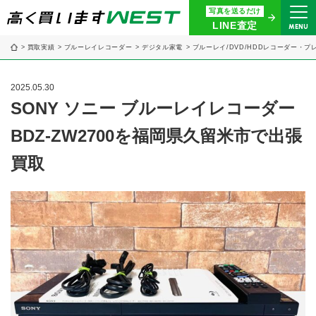
写真を送るだけ
まずはお気軽にお問い合わせ・
LINE査定
MENU
査定をご依頼ください
買取実績
ブルーレイレコーダー
デジタル家電
ブルーレイ/DVD/HDDレコーダー・プ
買取専用ダイヤル
0120-914-094
2025.05.30
9:00〜18:30(年中無休)
SONY ソニー ブルーレイレコーダー
BDZ-ZW2700を福岡県久留米市で出張
24時間365日受付
WEB査定
今すぐ！
買取
買取に関する質問や相談もすぐにできて便利
LINE査定
簡単操作！
宅配買取
出張買取