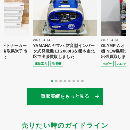
2026.04.14
2026.04.13
 純正トナーカー
YAMAHA ヤマハ 防音型インバー
OLYMPIA 
8を鳥取県米子市
タ式発電機 EF2000ISを熊本市北
機 NEW島唄3
した
区で出張買取しました
出張買取しまし
電動⼯具
発電機
ホビー
スロット
買取実績をもっと見る
売りたい時のガイドライン