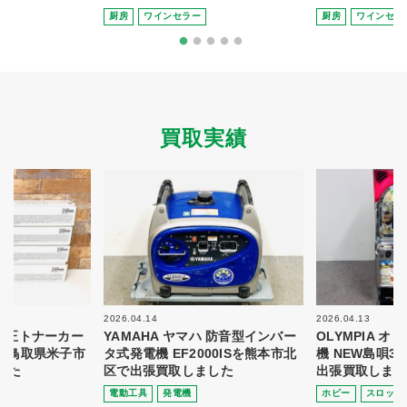
厨房
ワインセラー
厨房
ワインセラ
買取実績
2026.04.14
2026.04.13
 純正トナーカー
YAMAHA ヤマハ 防音型インバー
OLYMPIA 
8を鳥取県米子市
タ式発電機 EF2000ISを熊本市北
機 NEW島唄3
した
区で出張買取しました
出張買取しまし
電動⼯具
発電機
ホビー
スロット