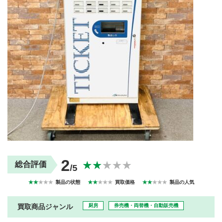
買取商品ジャンル
トップページ
買取実績
初めての方へ
買取強化ブランド
選べる買取方法
よくある質問
お客様の声
運営会社
プライバシーポリシー
取り組み
規約・同意書
新着情報
本人確認書類アップロード
梱包
法人の
買取価格表を
ガイド
お客様へ
お探しの方へ
2
★★
★★★
総合評価
/5
★★
★★★
製品の状態
★★
★★★
買取価格
★★
★★★
製品の人気
買取商品ジャンル
厨房
券売機・両替機・自動販売機