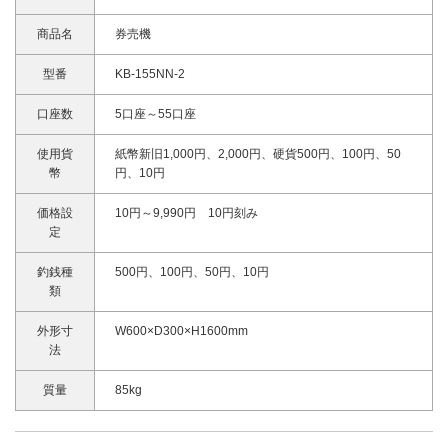
商品名
券売機
型番
KB-155NN-2
口座数
5口座～55口座
使用貨
紙幣新旧1,000円、2,000円、硬貨500円、100円、50
幣
円、10円
価格設
10円～9,990円 10円刻み
定
釣銭種
500円、100円、50円、10円
類
外形寸
W600×D300×H1600mm
法
質量
85kg