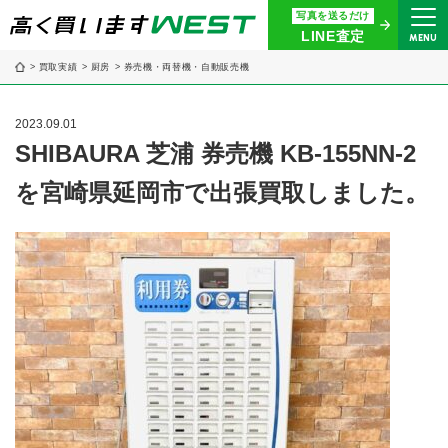
写真を送るだけ
まずはお気軽にお問い合わせ・
LINE査定
MENU
査定をご依頼ください
買取実績
厨房
券売機・両替機・自動販売機
買取専用ダイヤル
0120-914-094
2023.09.01
9:00〜18:30(年中無休)
SHIBAURA 芝浦 券売機 KB-155NN-2
を宮崎県延岡市で出張買取しました。
24時間365日受付
WEB査定
今すぐ！
買取に関する質問や相談もすぐにできて便利
LINE査定
簡単操作！
宅配買取
出張買取