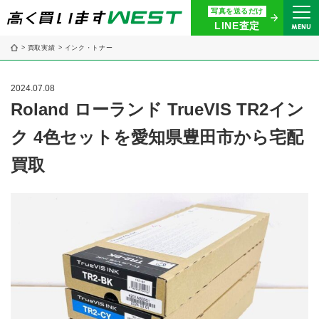
写真を送るだけ
まずはお気軽にお問い合わせ・
LINE査定
MENU
査定をご依頼ください
買取実績
インク・トナー
買取専用ダイヤル
0120-914-094
2024.07.08
9:00〜18:30(年中無休)
Roland ローランド TrueVIS TR2イン
ク 4色セットを愛知県豊田市から宅配
24時間365日受付
WEB査定
今すぐ！
買取
買取に関する質問や相談もすぐにできて便利
LINE査定
簡単操作！
宅配買取
出張買取