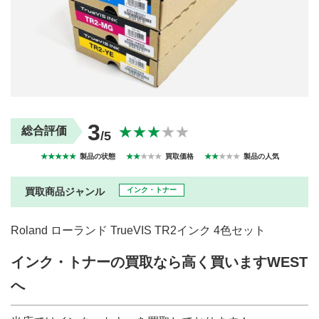
買取商品ジャンル
トップページ
買取実績
初めての方へ
買取強化ブランド
選べる買取方法
よくある質問
お客様の声
運営会社
プライバシーポリシー
3
取り組み
規約・同意書
★★★
★★
総合評価
/5
新着情報
本人確認書類アップロード
★★★★★
製品の状態
★★
★★★
買取価格
★★
★★★
製品の人気
梱包
法人の
買取価格表を
ガイド
お客様へ
お探しの方へ
買取商品ジャンル
インク・トナー
Roland ローランド TrueVIS TR2インク 4色セット
インク・トナーの買取なら高く買いますWEST
へ