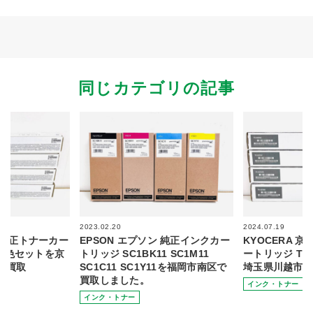
同じカテゴリの記事
2023.02.20
2024.07.19
ン 純正トナーカー
EPSON エプソン 純正インクカー
KYOCERA 
7 4色セットを京
トリッジ SC1BK11 SC1M11
ートリッジ TK-
配買取
SC1C11 SC1Y11を福岡市南区で
埼玉県川越市か
買取しました。
インク・トナー
インク・トナー