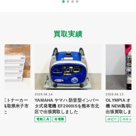
買取実績
2026.04.14
2026.04.13
 純正トナーカー
YAMAHA ヤマハ 防音型インバー
OLYMPIA 
8を鳥取県米子市
タ式発電機 EF2000ISを熊本市北
機 NEW島唄3
した
区で出張買取しました
出張買取しまし
電動⼯具
発電機
ホビー
スロット