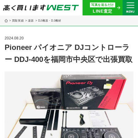
写真を送るだけ
まずはお気軽にお問い合わせ・
LINE査定
MENU
査定をご依頼ください
買取実績
楽器
DJ機器・DJ機材
買取専用ダイヤル
0120-914-094
2024.08.20
9:00〜18:30(年中無休)
Pioneer パイオニア DJコントローラ
ー DDJ-400を福岡市中央区で出張買取
24時間365日受付
WEB査定
今すぐ！
買取に関する質問や相談もすぐにできて便利
LINE査定
簡単操作！
宅配買取
出張買取