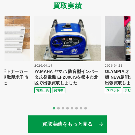
買取実績
2026.04.14
2026.04.13
 純正トナーカー
YAMAHA ヤマハ 防音型インバー
OLYMPIA 
8を鳥取県米子市
タ式発電機 EF2000ISを熊本市北
機 NEW島唄3
した
区で出張買取しました
出張買取しまし
電動⼯具
発電機
スロット
ホビー
買取実績をもっと見る