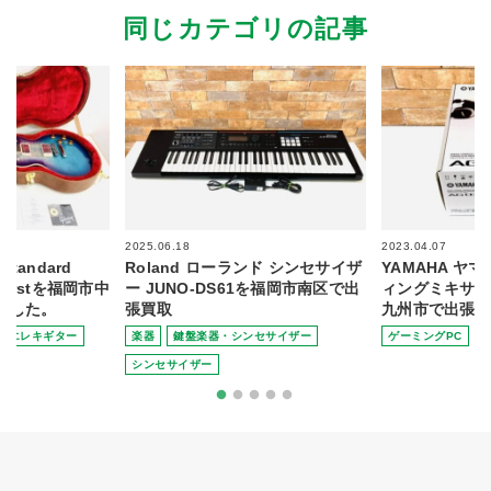
同じカテゴリの記事
2025.06.18
2023.04.07
 Standard
Roland ローランド シンセサイザ
YAMAHA ヤ
y Burstを福岡市中
ー JUNO-DS61を福岡市南区で出
ィングミキサー
ました。
張買取
九州市で出張買
エレキギター
楽器
鍵盤楽器・シンセサイザー
ゲーミングPC
シンセサイザー