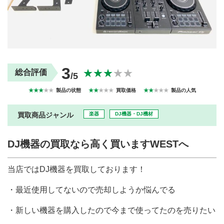
買取商品ジャンル
トップページ
買取実績
初めての方へ
買取強化ブランド
選べる買取方法
よくある質問
お客様の声
3
★★★
★★
総合評価
/5
運営会社
プライバシーポリシー
取り組み
規約・同意書
★★★
★★
製品の状態
★★
★★★
買取価格
★★
★★★
製品の人気
新着情報
本人確認書類アップロード
買取商品ジャンル
楽器
DJ機器・DJ機材
梱包
法人の
買取価格表を
ガイド
お客様へ
お探しの方へ
DJ機器の買取なら高く買いますWESTへ
当店ではDJ機器を買取しております！
・最近使用してないので売却しようか悩んでる
・新しい機器を購入したので今まで使ってたのを売りたい