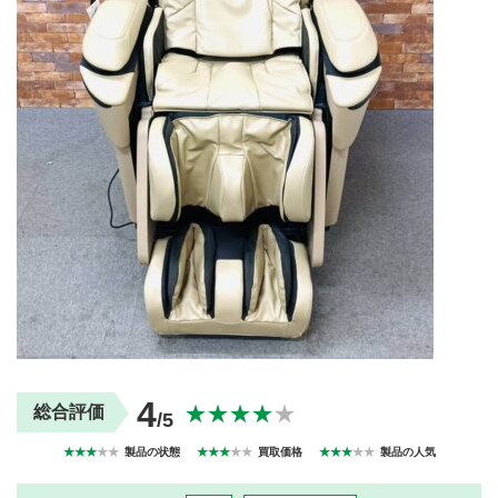
買取商品ジャンル
トップページ
買取実績
初めての方へ
買取強化ブランド
選べる買取方法
よくある質問
お客様の声
運営会社
プライバシーポリシー
取り組み
規約・同意書
新着情報
本人確認書類アップロード
梱包
法人の
買取価格表を
ガイド
お客様へ
お探しの方へ
4
★★★★
★
総合評価
/5
★★★
★★
製品の状態
★★★
★★
買取価格
★★★
★★
製品の人気