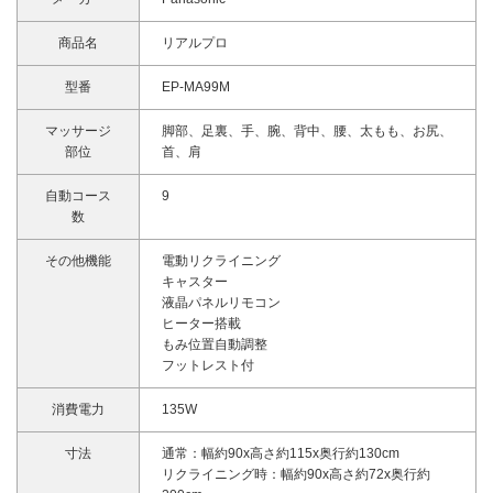
商品名
リアルプロ
型番
EP-MA99M
マッサージ
脚部、足裏、手、腕、背中、腰、太もも、お尻、
部位
首、肩
自動コース
9
数
その他機能
電動リクライニング
キャスター
液晶パネルリモコン
ヒーター搭載
もみ位置自動調整
フットレスト付
消費電力
135W
寸法
通常：幅約90x高さ約115x奥行約130cm
リクライニング時：幅約90x高さ約72x奥行約