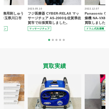
2023.05.10
2022.12.07
ー 業務用刺しゅう
フジ医療器 CYBER-RELAX マッ
Panasonic
Xを埼玉県川口市
サージチェア AS-2000を佐賀県佐
燥機 NA-VX8
賀市で出張買取しました。
買取しました。
ミシン
マッサージチェア
ドラム式洗濯機
買取実績