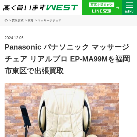
写真を送るだけ
まずはお気軽にお問い合わせ・
LINE査定
MENU
査定をご依頼ください
買取実績
家電
マッサージチェア
買取専用ダイヤル
0120-914-094
2024.12.05
9:00〜18:30(年中無休)
Panasonic パナソニック マッサージ
チェア リアルプロ EP-MA99Mを福岡
24時間365日受付
WEB査定
今すぐ！
市東区で出張買取
買取に関する質問や相談もすぐにできて便利
LINE査定
簡単操作！
宅配買取
出張買取