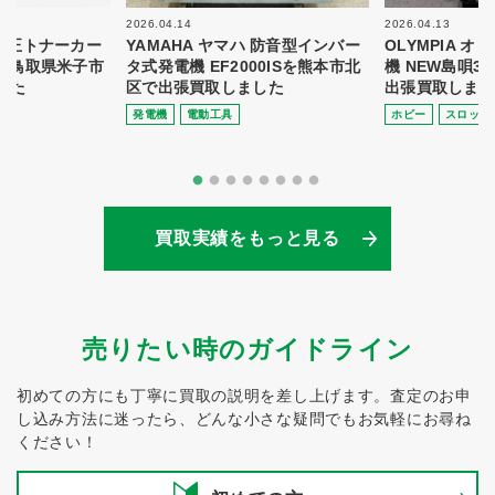
2026.04.14
2026.04.13
 純正トナーカー
YAMAHA ヤマハ 防音型インバー
OLYMPIA 
8を鳥取県米子市
タ式発電機 EF2000ISを熊本市北
機 NEW島唄3
した
区で出張買取しました
出張買取しまし
発電機
電動⼯具
ホビー
スロット
買取実績をもっと見る
売りたい時のガイドライン
初めての方にも丁寧に買取の説明を差し上げます。
査定のお申
し込み方法に迷ったら、どんな小さな疑問でもお気軽にお尋ね
ください！