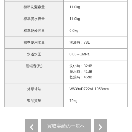
標準洗濯容量
11.0kg
標準脱水容量
11.0kg
標準乾燥容量
6.0kg
標準使用水量
洗濯時：78L
水道水圧
0.03～1MPa
運転音(約)
洗い時：32dB
脱水時：41dB
乾燥時：46dB
外形寸法
W639×D722×H1058mm
製品質量
79kg
買取実績の一覧へ