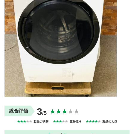
買取商品ジャンル
トップページ
買取実績
初めての方へ
買取強化ブランド
選べる買取方法
よくある質問
お客様の声
運営会社
プライバシーポリシー
取り組み
規約・同意書
新着情報
本人確認書類アップロード
梱包
法人の
買取価格表を
ガイド
お客様へ
お探しの方へ
3
★★★
★★
総合評価
/5
★★★
★★
製品の状態
★★★
★★
買取価格
★★★★
★
製品の人気