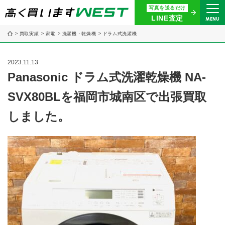
写真を送るだけ
まずはお気軽にお問い合わせ・
LINE査定
MENU
査定をご依頼ください
買取実績
家電
洗濯機・乾燥機
ドラム式洗濯機
買取専用ダイヤル
0120-914-094
2023.11.13
9:00〜18:30(年中無休)
Panasonic ドラム式洗濯乾燥機 NA-
SVX80BLを福岡市城南区で出張買取
24時間365日受付
WEB査定
今すぐ！
しました。
買取に関する質問や相談もすぐにできて便利
LINE査定
簡単操作！
宅配買取
出張買取