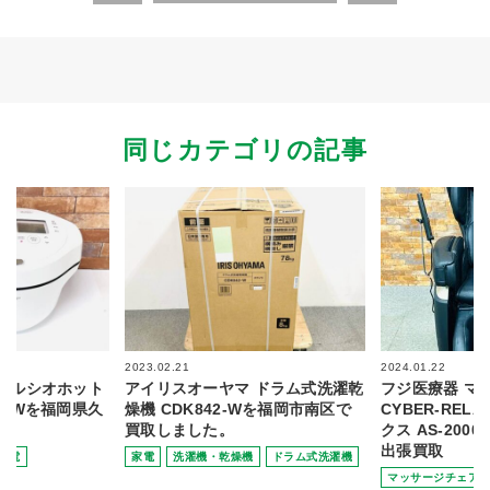
同じカテゴリの記事
2023.02.21
2024.01.22
 ヘルシオホット
アイリスオーヤマ ドラム式洗濯乾
フジ医療器 マ
4G-Wを福岡県久
燥機 CDK842-Wを福岡市南区で
CYBER-REL
買取しました。
クス AS-20
出張買取
家電
家電
洗濯機・乾燥機
ドラム式洗濯機
マッサージチェア