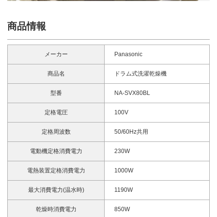
商品情報
メーカー
Panasonic
商品名
ドラム式洗濯乾燥機
型番
NA-SVX80BL
定格電圧
100V
定格周波数
50/60Hz共用
電動機定格消費電力
230W
電熱装置定格消費電力
1000W
最大消費電力(温水時)
1190W
乾燥時消費電力
850W