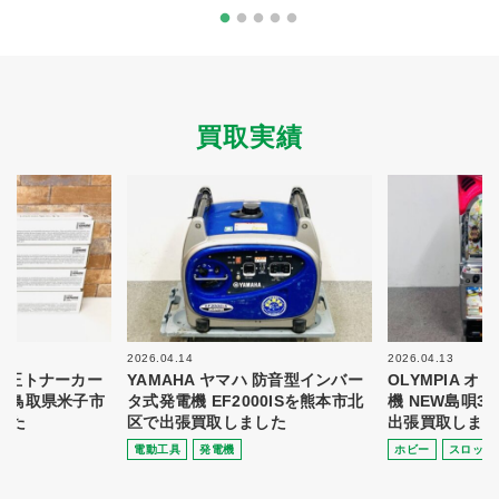
買取実績
2026.04.14
2026.04.13
 純正トナーカー
YAMAHA ヤマハ 防音型インバー
OLYMPIA 
8を鳥取県米子市
タ式発電機 EF2000ISを熊本市北
機 NEW島唄3
した
区で出張買取しました
出張買取しまし
電動⼯具
発電機
ホビー
スロット