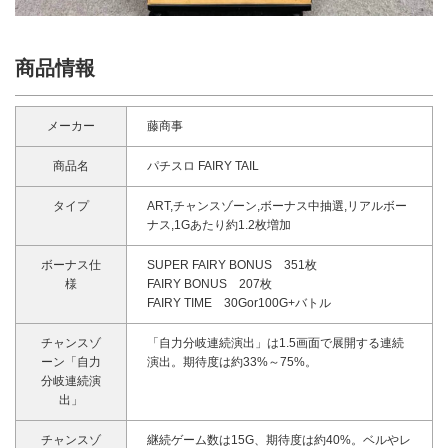
商品情報
メーカー
藤商事
商品名
パチスロ FAIRY TAIL
タイプ
ART,チャンスゾーン,ボーナス中抽選,リアルボー
ナス,1Gあたり約1.2枚増加
ボーナス仕
SUPER FAIRY BONUS 351枚
様
FAIRY BONUS 207枚
FAIRY TIME 30Gor100G+バトル
チャンスゾ
「自力分岐連続演出」は1.5画面で展開する連続
ーン「自力
演出。期待度は約33%～75%。
分岐連続演
出」
チャンスゾ
継続ゲーム数は15G、期待度は約40%。ベルやレ