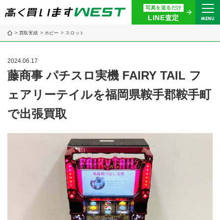
写真を送るだけ
まずはお気軽にお問い合わせ・
LINE査定
MENU
査定をご依頼ください
買取実績
ホビー
スロット
買取専用ダイヤル
0120-914-094
2024.06.17
9:00〜18:30(年中無休)
藤商事 パチスロ実機 FAIRY TAIL フ
ェアリーテイルを福岡県鞍手郡鞍手町
24時間365日受付
WEB査定
今すぐ！
で出張買取
買取に関する質問や相談もすぐにできて便利
LINE査定
簡単操作！
宅配買取
出張買取