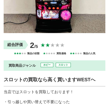
買取商品ジャンル
トップページ
買取実績
初めての方へ
買取強化ブランド
選べる買取方法
よくある質問
お客様の声
運営会社
プライバシーポリシー
2
取り組み
規約・同意書
★★
★★★
総合評価
/5
新着情報
本人確認書類アップロード
★★★
★★
製品の状態
★
★★★★
買取価格
★★
★★★
製品の人気
梱包
法人の
買取価格表を
ガイド
お客様へ
お探しの方へ
買取商品ジャンル
ホビー
スロット
スロットの買取なら高く買いますWESTへ
当店ではスロットを買取しております！
・引っ越しや買い替えで不要になった