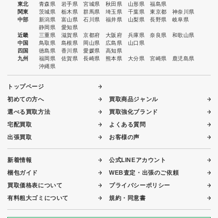
東北
青森県
岩手県
宮城県
秋田県
山形県
福島県
関東
茨城県
栃木県
群馬県
埼玉県
千葉県
東京都
神奈川県
中部
新潟県
富山県
石川県
福井県
山梨県
長野県
岐阜県
静岡県
愛知県
近畿
三重県
滋賀県
京都府
大阪府
兵庫県
奈良県
和歌山県
中国
鳥取県
島根県
岡山県
広島県
山口県
四国
徳島県
香川県
愛媛県
高知県
九州
福岡県
佐賀県
長崎県
熊本県
大分県
宮崎県
鹿児島県
沖縄県
トップページ
初めての方へ
買取商品ジャンル
選べる買取方法
買取強化ブランド
宅配買取
よくある質問
出張買取
お客様の声
新着情報
公式LINEアカウント
梱包ガイド
WEB査定・出張のご依頼
買取価格表について
プライバシーポリシー
有料粗大ゴミについて
規約・同意書