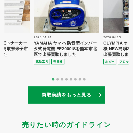
2026.04.14
2026.04.13
 純正トナーカー
YAMAHA ヤマハ 防音型インバー
OLYMPIA 
8を鳥取県米子市
タ式発電機 EF2000ISを熊本市北
機 NEW島唄3
した
区で出張買取しました
出張買取しまし
電動⼯具
発電機
ホビー
スロット
買取実績をもっと見る
売りたい時のガイドライン