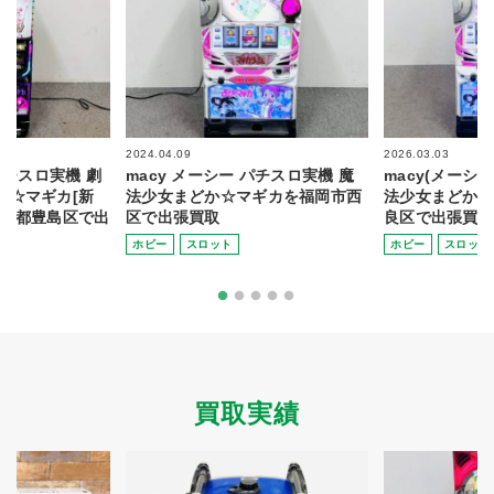
2024.04.09
2026.03.03
パチスロ実機 劇
macy メーシー パチスロ実機 魔
macy(メーシ
か☆マギカ[新
法少女まどか☆マギカを福岡市西
法少女まどか☆
東京都豊島区で出
区で出張買取
良区で出張買取
ホビー
スロット
ホビー
スロット
買取実績