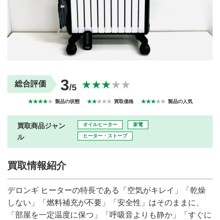
買取商品ジャンル
トップページ
買取実績
初めての方へ
買取強化ブランド
選べる買取方法
よくある質問
お客様の声
運営会社
プライバシーポリシー
3
★★★
★★
総合評価
/5
取り組み
規約・同意書
新着情報
本人確認書類アップロード
★★★★
★
製品の状態
★★
★★★
買取価格
★★★
★★
製品の人気
梱包
法人の
買取価格表を
ガイド
お客様へ
お探しの方へ
買取商品ジャン
オイルヒーター
家電
ル
ヒーター・ストーブ
買取情報紹介
デロンギ ヒーターの特長である「空気がキレイ」「乾燥
しない」「燃料補充が不要」「安全性」はそのままに、
「部屋を一定温度に保つ」「呼吸音よりも静か」「すぐに