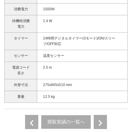
消費電力
1500W
待機時消費
1.4 W
電力
タイマー
24時間デジタルタイマー(3モード)/ON/スリー
プ/OFF対応
センサー
温度センサー
電源コード
2.5 m
長さ
外形寸法
275x665x510 mm
重量
12.5 kg
買取実績の一覧へ