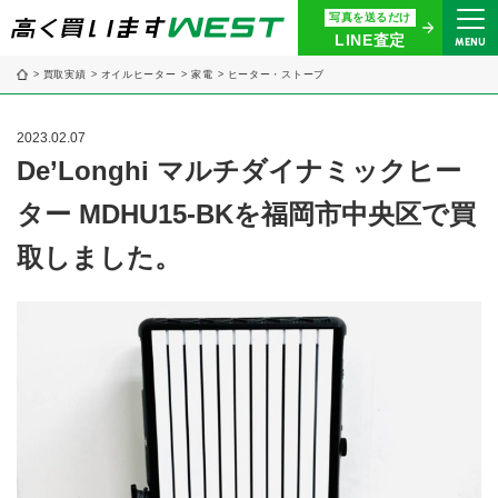
写真を送るだけ
まずはお気軽にお問い合わせ・
LINE査定
MENU
査定をご依頼ください
買取実績
オイルヒーター
家電
ヒーター・ストーブ
買取専用ダイヤル
0120-914-094
2023.02.07
9:00〜18:30(年中無休)
De’Longhi マルチダイナミックヒー
ター MDHU15-BKを福岡市中央区で買
24時間365日受付
WEB査定
今すぐ！
取しました。
買取に関する質問や相談もすぐにできて便利
LINE査定
簡単操作！
宅配買取
出張買取