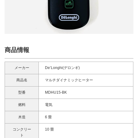
商品情報
メーカー
De’Longhi(デロンギ)
商品名
マルチダイナミックヒーター
型番
MDHU15-BK
燃料
電気
木造
6 畳
コンクリー
10 畳
ト