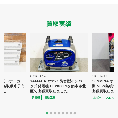
買取実績
2026.04.14
2026.04.13
 純正トナーカー
YAMAHA ヤマハ 防音型インバー
OLYMPIA 
8を鳥取県米子市
タ式発電機 EF2000ISを熊本市北
機 NEW島唄3
した
区で出張買取しました
出張買取しまし
発電機
電動⼯具
ホビー
スロット