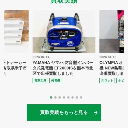
買取実績
2026.04.14
2026.04.13
 純正トナーカー
YAMAHA ヤマハ 防音型インバー
OLYMPIA 
8を鳥取県米子市
タ式発電機 EF2000ISを熊本市北
機 NEW島唄3
した
区で出張買取しました
出張買取しまし
電動⼯具
発電機
スロット
ホビー
買取実績をもっと見る