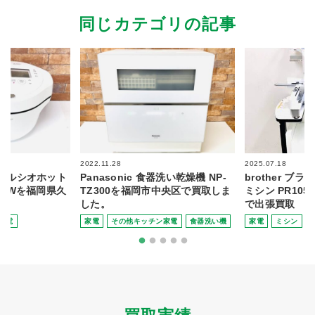
同じカテゴリの記事
2022.11.28
2025.07.18
 ヘルシオホット
Panasonic 食器洗い乾燥機 NP-
brother ブ
4G-Wを福岡県久
TZ300を福岡市中央区で買取しま
ミシン PR10
した。
で出張買取
家電
家電
その他キッチン家電
食器洗い機
家電
ミシン