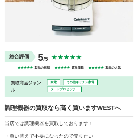
買取商品ジャンル
トップページ
買取実績
初めての方へ
買取強化ブランド
選べる買取方法
よくある質問
お客様の声
運営会社
プライバシーポリシー
5
取り組み
規約・同意書
★★★★★
総合評価
/5
新着情報
本人確認書類アップロード
★★★★★
製品の状態
★★★★★
買取価格
★★★★★
製品の人気
梱包
法人の
買取価格表を
ガイド
お客様へ
お探しの方へ
買取商品ジャン
家電
その他キッチン家電
ル
フードプロセッサー
調理機器の買取なら高く買いますWESTへ
当店では調理機器を買取しております！
・買い替えで不要になったので売りたい