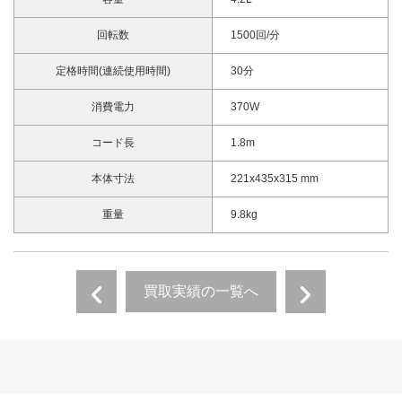
回転数
1500回/分
定格時間(連続使用時間)
30分
消費電力
370W
コード長
1.8m
本体寸法
221x435x315 mm
重量
9.8kg
買取実績の一覧へ