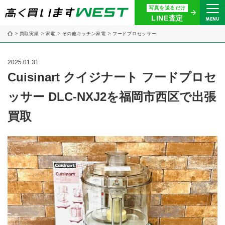
写真を送るだけ
まずはお気軽にお問い合わせ・
LINE査定
MENU
査定をご依頼ください
買取実績
家電
その他キッチン家電
フードプロセッサー
買取専用ダイヤル
0120-914-094
2025.01.31
9:00〜18:30(年中無休)
Cuisinart クイジナート フードプロセ
ッサー DLC-NXJ2を福岡市西区で出張
24時間365日受付
WEB査定
今すぐ！
買取
買取に関する質問や相談もすぐにできて便利
LINE査定
簡単操作！
宅配買取
出張買取