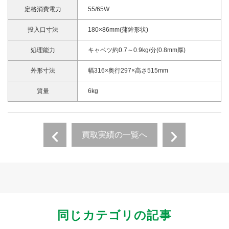
定格消費電力
55/65W
投入口寸法
180×86mm(蒲鉾形状)
処理能力
キャベツ約0.7～0.9kg/分(0.8mm厚)
外形寸法
幅316×奥行297×高さ515mm
質量
6kg
買取実績の一覧へ
同じカテゴリの記事