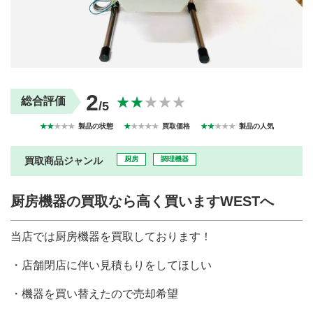
買取商品ジャンル
トップページ
買取実績
初めての方へ
買取強化ブランド
選べる買取方法
よくある質問
お客様の声
2
★★
★★★
総合評価
/5
運営会社
プライバシーポリシー
取り組み
規約・同意書
★★
★★★
製品の状態
★
★★★★
買取価格
★★
★★★
製品の人気
新着情報
本人確認書類アップロード
買取商品ジャンル
厨房
調理機器
梱包
法人の
買取価格表を
ガイド
お客様へ
お探しの方へ
厨房機器の買取なら高く買いますWESTへ
当店では厨房機器を買取しております！
・店舗閉店に伴い見積もりをしてほしい
・機器を買い替えたので売却希望