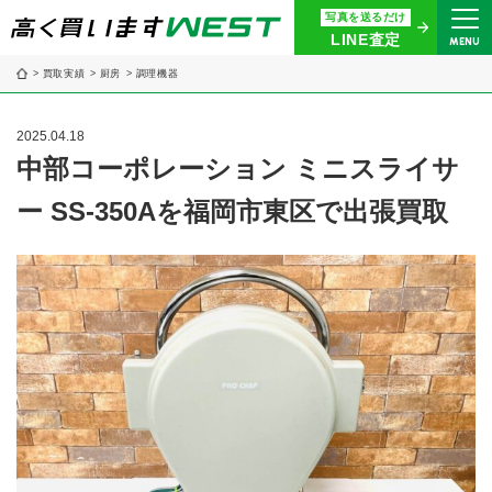
写真を送るだけ
まずはお気軽にお問い合わせ・
LINE査定
MENU
査定をご依頼ください
買取実績
厨房
調理機器
買取専用ダイヤル
0120-914-094
2025.04.18
9:00〜18:30(年中無休)
中部コーポレーション ミニスライサ
ー SS-350Aを福岡市東区で出張買取
24時間365日受付
WEB査定
今すぐ！
買取に関する質問や相談もすぐにできて便利
LINE査定
簡単操作！
宅配買取
出張買取