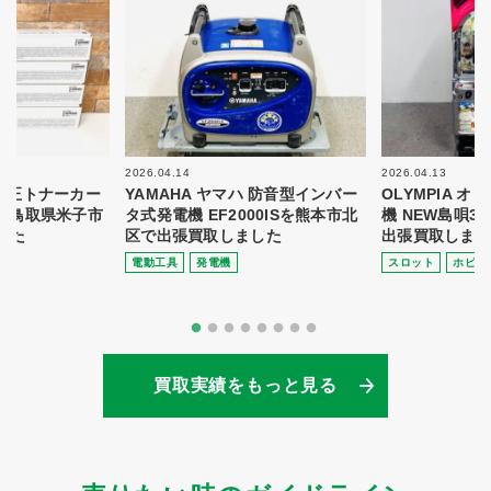
2026.04.14
2026.04.13
 純正トナーカー
YAMAHA ヤマハ 防音型インバー
OLYMPIA 
8を鳥取県米子市
タ式発電機 EF2000ISを熊本市北
機 NEW島唄3
した
区で出張買取しました
出張買取しまし
電動⼯具
発電機
スロット
ホビー
買取実績をもっと見る