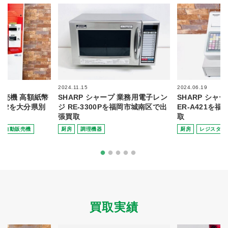
2024.11.15
2024.06.19
 券売機 高額紙幣
SHARP シャープ 業務用電子レン
SHARP シャ
0NN2を大分県別
ジ RE-3300Pを福岡市城南区で出
ER-A421を
張買取
取
・自動販売機
厨房
調理機器
厨房
レジスター
買取実績