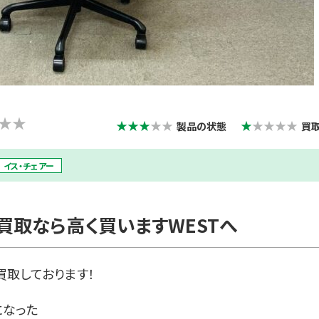
★★
★★★
★★
★
★★★★
製品の状態
買
イス・チェアー
買取なら高く買いますWESTへ
買取しております！
になった