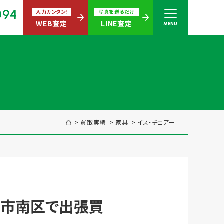
094
入力カンタン!
写真を送るだけ
WEB査定
LINE査定
MENU
さい
無休)
買取実績
家具
イス・チェアー
買取商品ジャンル
を福岡市南区で出張買