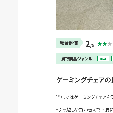
2
総合評価
★★
★
/5
買取商品ジャンル
家具
ゲーミングチェアの
当店ではゲーミングチェアを
・引っ越しや買い替えで不要