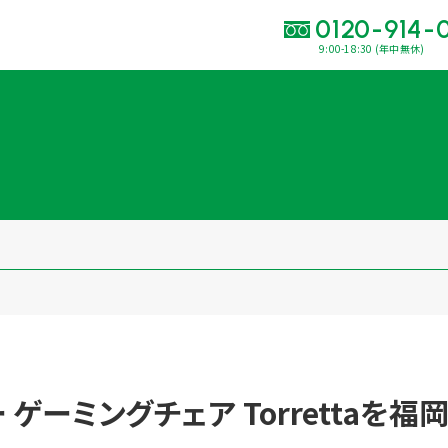
0120-914-
9:00-18:30 (年中無休)
い合わせ・
査定をご依頼くだ
120-914-094
9:00〜18:30(年中
買取に関する質問や相談もすぐにできて便利
LINE査定
簡単操作！
出張買取
ジー ゲーミングチェア Torretta
運営会社
プライバシーポリシー