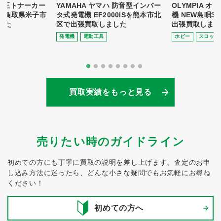
 純正トナーカー
YAMAHA ヤマハ 防音型インバー
OLYMPIA 
8を鳥取県米子市
タ式発電機 EF2000ISを熊本市北
機 NEW島唄3
した
区で出張買取しました
出張買取しまし
発電機
電動⼯具
ホビー
スロット
買取実績をもっと見る
売りたい時のガイドライン
初めての方にも丁寧に買取の説明を差し上げます。
査定のお申
し込み方法に迷ったら、どんな小さな疑問でもお気軽にお尋ね
ください！
初めての方へ