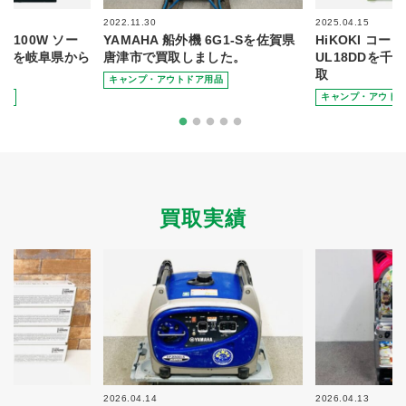
2022.11.30
2025.04.15
aga 100W ソー
YAMAHA 船外機 6G1-Sを佐賀県
HiKOKI コ
00Cを岐阜県から
唐津市で買取しました。
UL18DDを
。
取
キャンプ・アウトドア用品
用品
キャンプ・アウト
買取実績
2026.04.14
2026.04.13