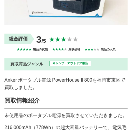
買取商品ジャンル
トップページ
買取実績
初めての方へ
買取強化ブランド
選べる買取方法
よくある質問
お客様の声
3
★★★
★★
総合評価
/5
運営会社
プライバシーポリシー
★★★★★
製品の状態
★★★★
★
買取価格
★★★
★★
製品の人気
取り組み
規約・同意書
新着情報
本人確認書類アップロード
買取商品ジャンル
キャンプ・アウトドア用品
梱包
法人の
買取価格表を
ガイド
お客様へ
お探しの方へ
Anker ポータブル電源 PowerHouse II 800を福岡市東区で
買取しました。
買取情報紹介
未使用品のポータブル電源を買取させていただきました。
216,000mAh（778Wh）の超大容量バッテリーで、電気毛