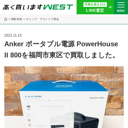
写真を送るだけ
まずはお気軽にお問い合わせ・
LINE査定
MENU
査定をご依頼ください
買取実績
キャンプ・アウトドア用品
買取専用ダイヤル
0120-914-094
2022.11.15
9:00〜18:30(年中無休)
Anker ポータブル電源 PowerHouse
II 800を福岡市東区で買取しました。
24時間365日受付
WEB査定
今すぐ！
買取に関する質問や相談もすぐにできて便利
LINE査定
簡単操作！
宅配買取
出張買取