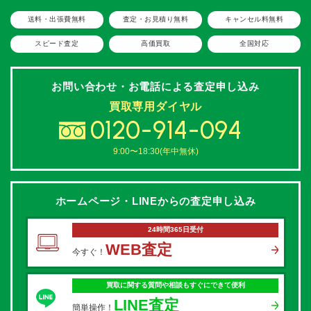
送料・出張費無料
査定・お見積り無料
キャンセル料無料
スピード査定
高価買取
全国対応
お問い合わせ・お電話による
査定申し込み
買取専用ダイヤル
0120-914-094
9:00〜18:30(年中無休)
ホームページ・LINEからの
査定申し込み
24時間365日受付
WEB査定
今すぐ！
買取に関する質問や相談もすぐにできて便利
LINE査定
簡単操作！