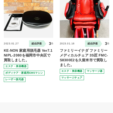
3
3
2023.01.27
総合評価
/5
2023.01.16
総合評価
/5
KE-NON 家庭用脱毛器 Ver7.1
ファミリーイナダ ファミリー
NIPL-2080を福岡市中央区で
メディカルチェア 3S匠 FMC-
買取しました。
S8300E2を久留米市で買取し
ました。
エステ・美容機器
エステ・美容機器
マッサージ器
ボディケア・家庭用EMSマシン
マッサージチェア
レーザー脱毛器