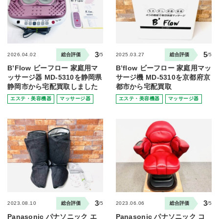
3
5
2026.04.02
総合評価
/5
2025.03.27
総合評価
/5
B’Flow ビーフロー 家庭用マ
B’flow ビーフロー 家庭用マッ
ッサージ器 MD-5310を静岡県
サージ機 MD-5310を京都府京
静岡市から宅配買取しました
都市から宅配買取
エステ・美容機器
マッサージ器
エステ・美容機器
マッサージ器
3
3
2023.08.10
総合評価
/5
2023.06.06
総合評価
/5
Panasonic パナソニック エ
Panasonic パナソニック コ