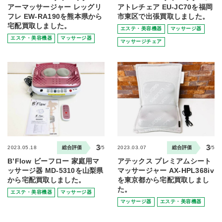
アーマッサージャー レッグリ
アトレチェア EU-JC70を福岡
フレ EW-RA190を熊本県から
市東区で出張買取しました。
宅配買取しました。
エステ・美容機器
マッサージ器
エステ・美容機器
マッサージ器
マッサージチェア
3
3
2023.05.18
総合評価
/5
2023.03.07
総合評価
/5
B’Flow ビーフロー 家庭用マ
アテックス プレミアムシート
ッサージ器 MD-5310を山梨県
マッサージャー AX-HPL368iv
から宅配買取しました。
を東京都から宅配買取しまし
た。
エステ・美容機器
マッサージ器
マッサージ器
エステ・美容機器