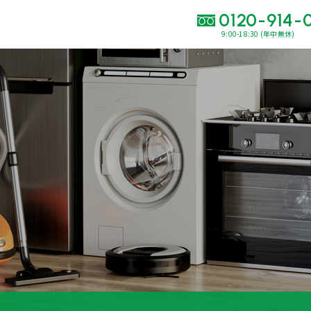
0120-914-
9:00-18:30 (年中無休)
い合わせ・
査定をご依頼くだ
120-914-094
9:00〜18:30(年中
買取に関する質問や相談もすぐにできて便利
LINE査定
簡単操作！
出張買取
運営会社
プライバシーポリシー