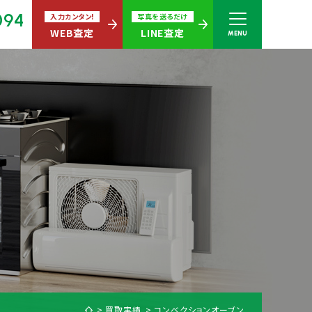
094
入力カンタン!
写真を送るだけ
WEB査定
LINE査定
MENU
さい
無休)
買取商品ジャンル
買取実績
コンベクションオーブン