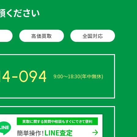
頼ください
定
高価買取
全国対応
14-094
9:00〜18:30(年中無休)
買取に関する質問や相談もすぐにできて便利
LINE査定
簡単操作！