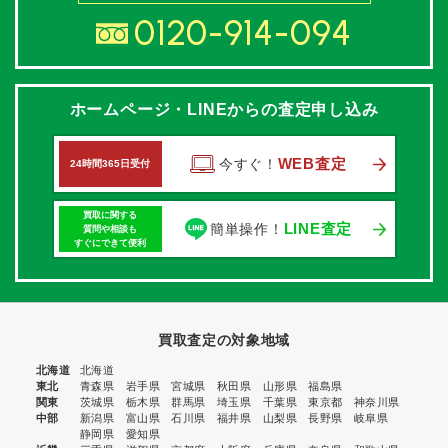
0120-914-094
ホームページ・LINEからの査定申し込み
WEB査定
今すぐ！
24時間365日受付
買取に関する
LINE査定
簡単操作！
質問や相談も
すぐにできて便利
買取査定の対象地域
北海道
北海道
東北
青森県
岩手県
宮城県
秋田県
山形県
福島県
関東
茨城県
栃木県
群馬県
埼玉県
千葉県
東京都
神奈川県
中部
新潟県
富山県
石川県
福井県
山梨県
長野県
岐阜県
静岡県
愛知県