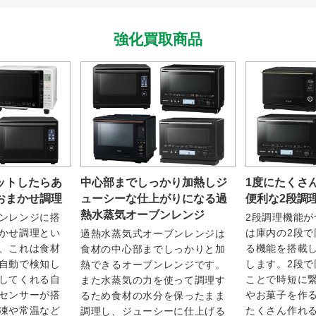
強化買取商品
ットしたらあ
中心部までしっかり加熱しジ
1度にたくさ
おまかせ調理
ューシーな仕上がりになる過
便利な2段調
熱水蒸気オーブンレンジ
ンレンジに搭
2段調理機能
かせ調理とい
は庫内の2段
過熱水蒸気式オーブンレンジは
、これは食材
る機能を搭載
食材の中心部までしっかりと加
自動で検知し
します。2段
熱できるオーブンレンジです。
してくれる自
ことで時短に
また水蒸気の力を使って調理す
センサーが搭
やお菓子を作
るため食材の水分を保ったまま
凍や常温など
たくさん作れ
調理し、ジューシーに仕上げる