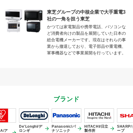
東芝グループの中核企業で大手重電3
社の一角を担う東芝
かつては家電製品や携帯電話、パソコンな
ど消費者向けの製品を展開していた日本の
総合電機メーカーです。現在はそれらの事
業から撤退しており、電子部品や重電機、
軍事機器などで事業展開を行っています。
ブランド
De'Longhi/デ
Panasonic/パ
HITACHI/日立
SHARP
A/ア
ロンギ
ナソニック
製作所
ープ