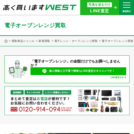
写真を送るだけ
まずはお気軽にお問い合わせ・
LINE査定
MENU
査定をご依頼ください
買取専用ダイヤル
電子オーブンレンジ買取
0120-914-094
9:00〜18:30(年中無休)
買取商品ジャンル
家電買取
電子レンジ・オーブンレンジ買取
電子オーブンレンジ買取
24時間365日受付
「電子オーブンレンジ」の金額だけでもお調べしません
WEB査定
今すぐ！
か？
個人情報入力不要で簡単なLINE査定がオススメです！
LINE査定する
買取に関する質問や相談もすぐにできて便利
LINE査定
簡単操作！
宅配買取
出張買取