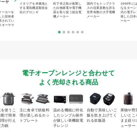
オーヤ
イタリアを本拠地と
松下幸之助が創業し
国内でもトップクラ
1966年に
する電気機器製造会
た白物家電や電子機
スの従業員数を誇る
なるターン
メーカーを
社のデロンギ
器を取り扱う総合電
世界有数の大手電機
式の電子レ
した技術者
機メーカー
メーカー
発した日本
用されてい
ーカー
スオーヤマ
電子オーブンレンジと合わせて
よく売却される商品
火を使うこ
主に食卓で鉄板料
温める機能に特化
自動で美味しいご
果物や野
自動で簡単
理が楽しめるホッ
したシンプル操作
飯を炊き上げてく
しいとこ
調理が行え
トプレート
が嬉しい単機能電
れる炊飯器
まま絞り
圧力鍋
子レンジ
ューサー