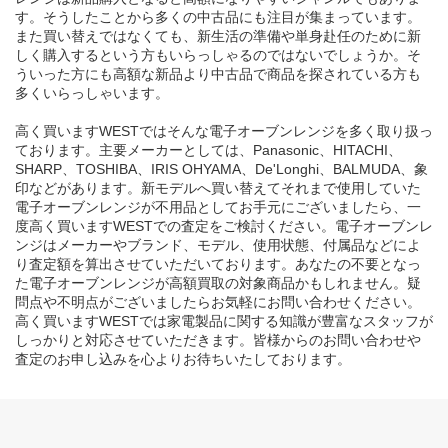
す。そうしたことから多くの中古品にも注目が集まっています。
また買い替えではなくても、新生活の準備や単身赴任のために新
しく購入するという方もいらっしゃるのではないでしょうか。そ
ういった方にも高額な新品より中古品で商品を探されている方も
多くいらっしゃいます。
高く買いますWESTではそんな電子オーブンレンジを多く取り扱っ
ております。主要メーカーとしては、Panasonic、HITACHI、
SHARP、TOSHIBA、IRIS OHYAMA、De'Longhi、BALMUDA、象
印などがあります。新モデルへ買い替えてそれまで使用していた
電子オーブンレンジが不用品としてお手元にございましたら、一
度高く買いますWESTでの査定をご検討ください。電子オーブンレ
ンジはメーカーやブランド、モデル、使用状態、付属品などによ
り査定額を算出させていただいております。あなたの不要となっ
た電子オーブンレンジが高額買取の対象商品かもしれません。疑
問点や不明点がございましたらお気軽にお問い合わせください。
高く買いますWESTでは家電製品に関する知識が豊富なスタッフが
しっかりと対応させていただきます。皆様からのお問い合わせや
査定のお申し込みを心よりお待ちいたしております。