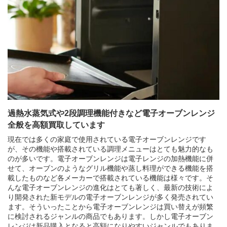
買取商品ジャンル
トップページ
買取実績
初めての方へ
買取強化ブランド
選べる買取方法
よくある質問
お客様の声
運営会社
プライバシーポリシー
取り組み
規約・同意書
新着情報
本人確認書類アップロード
過熱水蒸気式や2段調理機能付きなど電子オーブンレンジ
梱包
法人の
買取価格表を
全般を高額買取しています
ガイド
お客様へ
お探しの方へ
現在では多くの家庭で使用されている電子オーブンレンジです
が、その機能や搭載されている調理メニューはとても魅力的なも
のが多いです。電子オーブンレンジは電子レンジの加熱機能に併
せて、オーブンのようなグリル機能や蒸し料理ができる機能を搭
載したものなど各メーカーで搭載されている機能は様々です。そ
んな電子オーブンレンジの進化はとても著しく、最新の技術によ
り開発された新モデルの電子オーブンレンジが多く発売されてい
ます。そういったことから電子オーブンレンジは買い替えが頻繁
に検討されるジャンルの商品でもあります。しかし電子オーブン
レンジは新品購入となると高額になりやすいジャンルでもありま