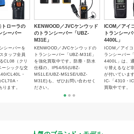
／モトローラの
KENWOOD／JVCケンウッド
ICOM／ア
ンシーバー
のトランシーバー「UBZ-
トランシーバー「I
M31E」
4400L」
ンシーバーを
KENWOOD／JVCケンウッドの
ICOM／アイ
スタッフ全員
トランシーバー「UBZ-M31E」
ランシーバー「IC
CL08（クリ
を強化買取中です。防塵・防水
4400L」は
、ベーシックな交
仕様の、IP54/55(UBZ-
り替えるなど
0/CL40L・
M51LE/UBZ-M51SE/UBZ-
が付いています
CL70A・
M31E)も、ぜひお問い合わせく
IC-「4310・I
があります。
ださい。
買取中です。
人気のブランド・モデル