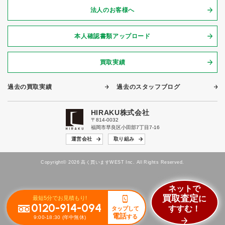
法人のお客様へ
本人確認書類アップロード
買取実績
過去の買取実績
過去のスタッフブログ
HIRAKU株式会社
〒814-0032
福岡市早良区小田部7丁目7-16
運営会社
取り組み
Copyright© 2026 高く買いますWEST Inc. All Rights Reserved.
ネットで
買取査定
に
最短5分でお見積もり!
0120-914-094
すすむ！
タップして
電話
する
9:00-18:30 (年中無休)