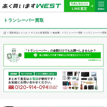
写真を送るだけ
まずはお気軽にお問い合わせ・
LINE査定
MENU
査定をご依頼ください
買取専用ダイヤル
トランシーバー買取
0120-914-094
9:00〜18:30(年中無休)
買取商品ジャンル
デジタル家電買取
無線機・トランシーバー買取
トランシーバー買取
24時間365日受付
「トランシーバー」の金額だけでもお調べしませんか？
WEB査定
今すぐ！
個人情報入力不要で簡単なLINE査定がオススメです！
LINE査定する
買取に関する質問や相談もすぐにできて便利
LINE査定
簡単操作！
宅配買取
出張買取