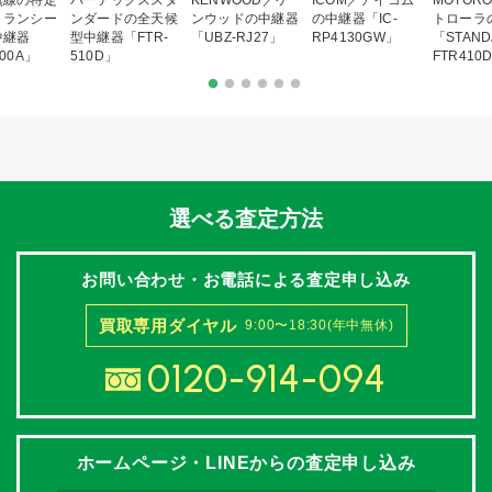
トランシー
ンダードの全天候
ンウッドの中継器
の中継器「IC-
トローラ
中継器
型中継器「FTR-
「UBZ-RJ27」
RP4130GW」
「STAND
00A」
510D」
FTR410
選べる査定方法
お問い合わせ・お電話による査定申し込み
買取専用ダイヤル
9:00〜18:30(年中無休)
0120-914-094
ホームページ・LINEからの査定申し込み