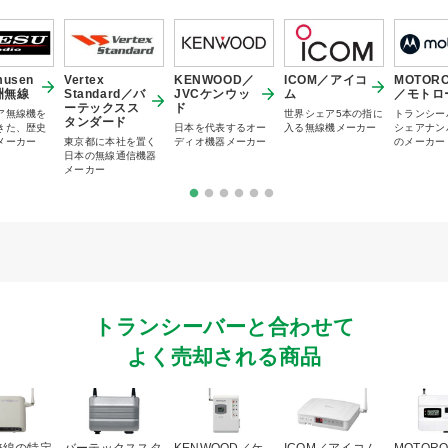
musen
Vertex
KENWOOD／
ICOM／アイコ
MOTOR
洲無線
Standard／バ
JVCケンウッ
ム
／モトロ
ーテックスス
ド
ア無線機を
世界シェア5本の指に
トランシー
タンダード
きた、歴史
日本を代表するオー
入る無線機メーカー
シェアナン
メーカー
東京都に本社を置く
ディオ機器メーカー
のメーカー
日本の無線通信機器
メーカー
トランシーバーと合わせて
よく売却される商品
無線の特定
バーテックススタ
KENWOOD／ケ
ICOM／アイコム
MOTOR