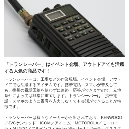
買取商品ジャンル
トップページ
買取実績
初めての方へ
買取強化ブランド
選べる買取方法
よくある質問
お客様の声
運営会社
プライバシーポリシー
取り組み
規約・同意書
新着情報
本人確認書類アップロード
「トランシーバー」はイベント会場、アウトドアでも活躍
梱包
法人の
買取価格表を
する人気の商品です！
ガイド
お客様へ
お探しの方へ
トランシーバーは、工場などの作業現場、イベント会場、アウト
ドアでも活躍するアイテムです。携帯電話・スマホが普及して
も、携帯の電話回線を使わずに連絡・応答ができますので、立地
条件によっては非常に重宝します。トランシーバーは、携帯電
話・スマホのように番号を入力しなくても会話ができることが特
徴です。
トランシーバーは様々なメーカーから出されており、KENWOOD
／JVCケンウッド・ICOM／アイコム・MOTOROLA／モトロー
ラ・ALINCO／アルインコ・Vertex Standard／バーテックススタ