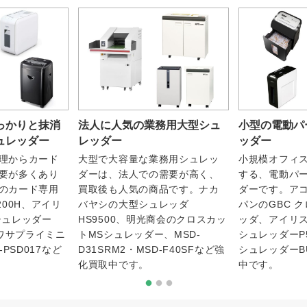
っかりと抹消
法人に人気の業務用大型シュ
小型の電動パ
ュレッダー
レッダー
ッダー
理からカード
大型で大容量な業務用シュレッ
小規模オフィ
要が多くあり
ダーは、法人での需要が高く、
する、電動パ
のカード専用
買取後も人気の商品です。ナカ
ダーです。アコ
200H、アイリ
バヤシの大型シュレッダ
パンのGBC 
シュレッダー
HS9500、明光商会のクロスカッ
ッダ、アイリ
ンワサプライミニ
トMSシュレッダー、MSD-
シュレッダーP
-PSD017など
D31SRM2・MSD-F40SFなど強
シュレッダーB
化買取中です。
中です。