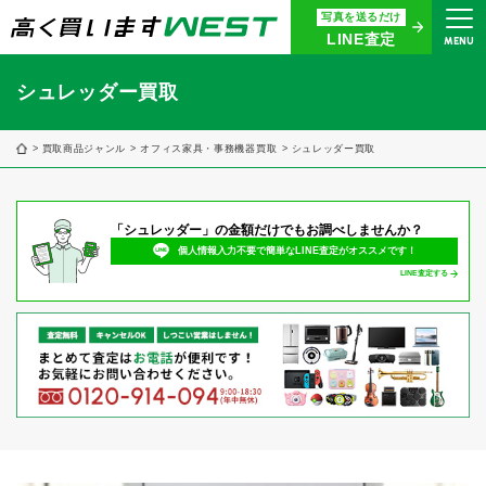
写真を送るだけ
まずはお気軽にお問い合わせ・
LINE査定
MENU
査定をご依頼ください
買取専用ダイヤル
シュレッダー買取
0120-914-094
9:00〜18:30(年中無休)
買取商品ジャンル
オフィス家具・事務機器買取
シュレッダー買取
24時間365日受付
「シュレッダー」の金額だけでもお調べしませんか？
WEB査定
今すぐ！
個人情報入力不要で簡単なLINE査定がオススメです！
LINE査定する
買取に関する質問や相談もすぐにできて便利
LINE査定
簡単操作！
宅配買取
出張買取