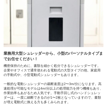
買取商品ジャンル
トップページ
買取実績
初めての方へ
買取強化ブランド
選べる買取方法
よくある質問
お客様の声
運営会社
プライバシーポリシー
取り組み
規約・同意書
新着情報
本人確認書類アップロード
業務用大型シュレッダーから、小型のパーソナルタイプま
梱包
法人の
買取価格表を
でお任せください！
ガイド
お客様へ
お探しの方へ
機密保持のために、書類を細かく処分できるシュレッダーです。
企業やオフィスで通常使われる電動式の大型タイプの他、家庭用
の手動式や、小型電動式シュレッダーもあります。
一般的な電動シュレッダーの裁断速度は2〜3m/分になります。高
速処理が可能なモデルは4m/分以上の処理能力を持つ機種もあり、
作業効率もあがるため人気です。手動手回し式のハンドシュレッ
ダーは、一度に細断できるのが1〜2枚となっていますので、書類
が増え電動式に換える方も多くみられます。