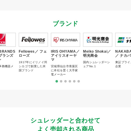
ブランド
BRANDS
Fellowes／ フェ
IRIS OHYAMA／
Meiko Shokai／
NAKABA
ブランズ
ローズ
アイリスオーヤ
明光商会
／ ナカ
ン
マ
1917年にイリノイ州
国内シュレッダーシ
東証プライ
事務機器メ
シカゴで創業した米
宮城県仙台市青葉区
ェアNo.1
企業
国ブランド
に本社を置く大手家
電メーカー
シュレッダーと合わせて
よく売却される商品