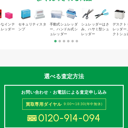
レなインテ
セキュリティスタ
手動式シュレッダ
シュレッダーはさ
デスクト
ュレッダー
ンプ
ー、ハンドル式シ
み、ハサミ型シュ
レッダー
ュレッダー
レッダー
クトシュ
選べる査定方法
お問い合わせ・お電話による査定申し込み
買取専用ダイヤル
9:00〜18:30(年中無休)
0120-914-094