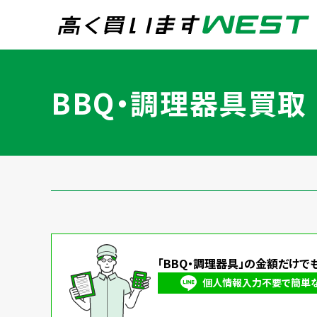
まずはお気軽にお問
BBQ・調理器具買取
0
買取専用ダイヤル
24時間365日受付
WEB査定
今すぐ！
宅配買取
「BBQ・調理器具」の金額だけで
個人情報入力不要で簡単なL
トップページ
買取実績