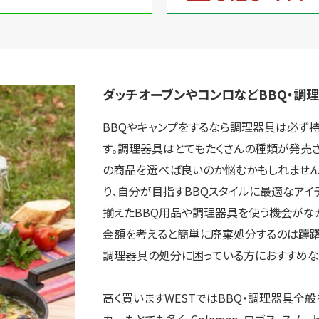
取り組み
規約・同意書
新着情報
本人確認書類アップロード
ダッチオーブンやコンロなどBBQ・調
BBQやキャンプをするなら調理器具は必ず
す。調理器具はとてもたくさんの種類が発売
の商品を選べば良いのか悩むかもしれません
り、自分が目指すBBQスタイルに最適なアイ
揃えたBBQ用品や調理器具を使う機会がな
金額を考えると簡単に廃棄処分するのは躊躇
調理器具の処分に困っている方におすすめな
高く買いますWESTではBBQ・調理器具全