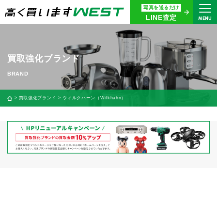
写真を送るだけ
まずはお気軽にお問い合わせ・
LINE査定
MENU
査定をご依頼ください
買取専用ダイヤル
0120-914-094
買取強化ブランド
9:00〜18:30(年中無休)
24時間365日受付
買取強化ブランド
ウィルクハーン（Wilkhahn）
WEB査定
今すぐ！
買取に関する質問や相談もすぐにできて便利
LINE査定
簡単操作！
宅配買取
出張買取