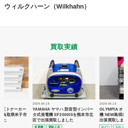
買取商品ジャンル
ウィルクハーン（Wilkhahn）
トップページ
買取実績
初めての方へ
買取強化ブランド
選べる買取方法
よくある質問
お客様の声
運営会社
プライバシーポリシー
買取実績
取り組み
規約・同意書
新着情報
本人確認書類アップロード
梱包
法人の
買取価格表を
ガイド
お客様へ
お探しの方へ
2026.04.14
2026.04.13
 純正トナーカー
YAMAHA ヤマハ 防音型インバー
OLYMPIA 
8を鳥取県米子市
タ式発電機 EF2000ISを熊本市北
機 NEW島唄3
した
区で出張買取しました
出張買取しまし
発電機
電動⼯具
ホビー
スロット