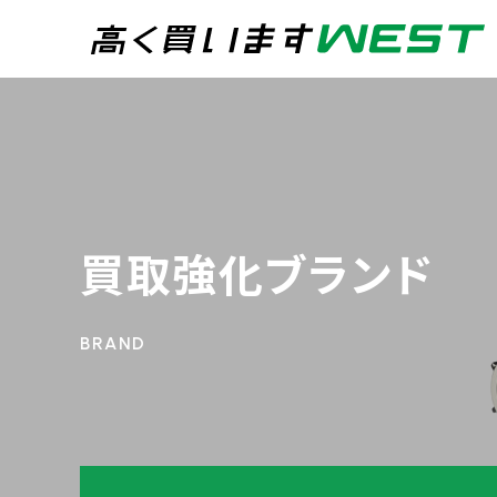
まずはお気軽にお問
0
買取専用ダイヤル
24時間365日受付
買取強化ブランド
WEB査定
今すぐ！
宅配買取
トップページ
買取実績