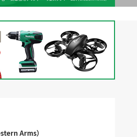
梱包
法人の
買取価格表を
ガイド
お客様へ
お探しの方へ
ern Arms）