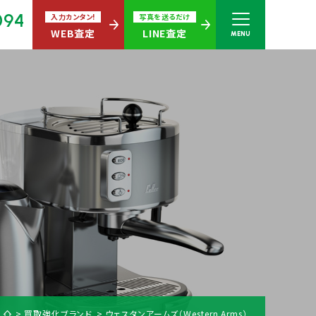
094
入力カンタン!
写真を送るだけ
WEB査定
LINE査定
MENU
さい
無休)
買取商品ジャンル
買取強化ブランド
ウェスタンアームズ（Western Arms）