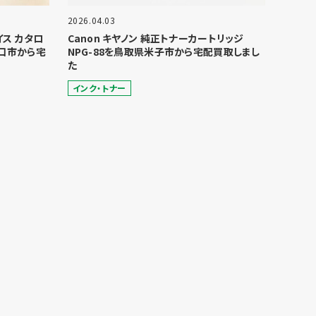
2026.04.03
ョイス カタロ
Canon キヤノン 純正トナーカートリッジ
口市から宅
NPG-88を鳥取県米子市から宅配買取しまし
た
インク・トナー