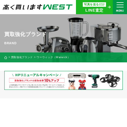
写真を送るだけ
まずはお気軽にお問い合わせ・
LINE査定
MENU
査定をご依頼ください
買取専用ダイヤル
0120-914-094
買取強化ブランド
9:00〜18:30(年中無休)
24時間365日受付
買取強化ブランド
ワーウィック（Warwick）
WEB査定
今すぐ！
買取に関する質問や相談もすぐにできて便利
LINE査定
簡単操作！
宅配買取
出張買取