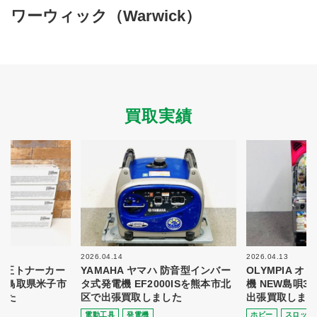
買取商品ジャンル
ワーウィック（Warwick）
トップページ
買取実績
初めての方へ
買取強化ブランド
選べる買取方法
よくある質問
お客様の声
運営会社
プライバシーポリシー
買取実績
取り組み
規約・同意書
新着情報
本人確認書類アップロード
梱包
法人の
買取価格表を
ガイド
お客様へ
お探しの方へ
2026.04.14
2026.04.13
 純正トナーカー
YAMAHA ヤマハ 防音型インバー
OLYMPIA 
8を鳥取県米子市
タ式発電機 EF2000ISを熊本市北
機 NEW島唄3
した
区で出張買取しました
出張買取しまし
電動⼯具
発電機
ホビー
スロット