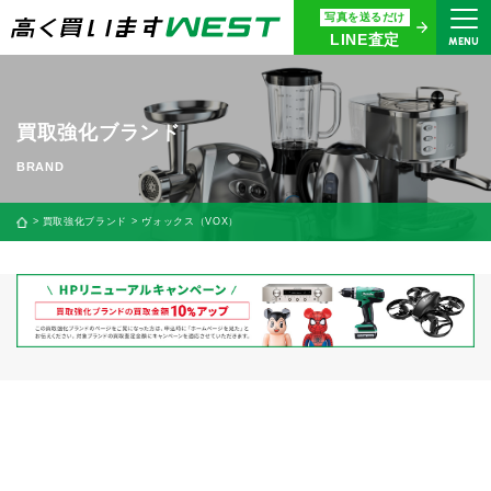
写真を送るだけ
まずはお気軽にお問い合わせ・
LINE査定
MENU
査定をご依頼ください
買取専用ダイヤル
0120-914-094
買取強化ブランド
9:00〜18:30(年中無休)
24時間365日受付
買取強化ブランド
ヴォックス（VOX）
WEB査定
今すぐ！
買取に関する質問や相談もすぐにできて便利
LINE査定
簡単操作！
宅配買取
出張買取