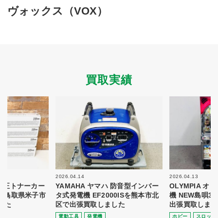
買取商品ジャンル
ヴォックス（VOX）
トップページ
買取実績
初めての方へ
買取強化ブランド
選べる買取方法
よくある質問
お客様の声
運営会社
プライバシーポリシー
買取実績
取り組み
規約・同意書
新着情報
本人確認書類アップロード
梱包
法人の
買取価格表を
ガイド
お客様へ
お探しの方へ
2026.04.14
2026.04.13
 純正トナーカー
YAMAHA ヤマハ 防音型インバー
OLYMPIA 
8を鳥取県米子市
タ式発電機 EF2000ISを熊本市北
機 NEW島唄3
した
区で出張買取しました
出張買取しまし
電動⼯具
発電機
ホビー
スロット