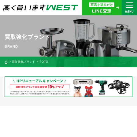
写真を送るだけ
まずはお気軽にお問い合わせ・
LINE査定
MENU
査定をご依頼ください
買取専用ダイヤル
0120-914-094
買取強化ブランド
9:00〜18:30(年中無休)
24時間365日受付
買取強化ブランド
TOTO
WEB査定
今すぐ！
買取に関する質問や相談もすぐにできて便利
LINE査定
簡単操作！
宅配買取
出張買取