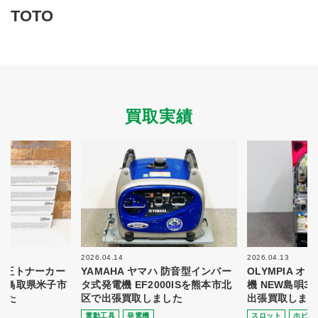
買取商品ジャンル
TOTO
トップページ
買取実績
初めての方へ
買取強化ブランド
選べる買取方法
よくある質問
お客様の声
運営会社
プライバシーポリシー
買取実績
取り組み
規約・同意書
新着情報
本人確認書類アップロード
梱包
法人の
買取価格表を
ガイド
お客様へ
お探しの方へ
2026.04.14
2026.04.13
 純正トナーカー
YAMAHA ヤマハ 防音型インバー
OLYMPIA 
8を鳥取県米子市
タ式発電機 EF2000ISを熊本市北
機 NEW島唄3
した
区で出張買取しました
出張買取しまし
電動⼯具
発電機
スロット
ホビー