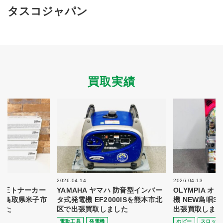
買取商品ジャンル
タスコジャパン
トップページ
買取実績
初めての方へ
買取強化ブランド
選べる買取方法
よくある質問
お客様の声
運営会社
プライバシーポリシー
買取実績
取り組み
規約・同意書
新着情報
本人確認書類アップロード
梱包
法人の
買取価格表を
ガイド
お客様へ
お探しの方へ
2026.04.14
2026.04.13
 純正トナーカー
YAMAHA ヤマハ 防音型インバー
OLYMPIA 
8を鳥取県米子市
タ式発電機 EF2000ISを熊本市北
機 NEW島唄3
した
区で出張買取しました
出張買取しまし
電動⼯具
発電機
ホビー
スロット