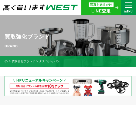
写真を送るだけ
まずはお気軽にお問い合わせ・
LINE査定
MENU
査定をご依頼ください
買取専用ダイヤル
0120-914-094
買取強化ブランド
9:00〜18:30(年中無休)
24時間365日受付
買取強化ブランド
タスコジャパン
WEB査定
今すぐ！
買取に関する質問や相談もすぐにできて便利
LINE査定
簡単操作！
宅配買取
出張買取