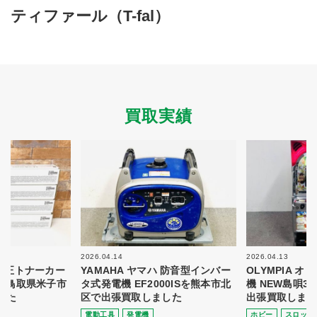
買取商品ジャンル
ティファール（T-fal）
トップページ
買取実績
初めての方へ
買取強化ブランド
選べる買取方法
よくある質問
お客様の声
運営会社
プライバシーポリシー
買取実績
取り組み
規約・同意書
新着情報
本人確認書類アップロード
梱包
法人の
買取価格表を
ガイド
お客様へ
お探しの方へ
2026.04.14
2026.04.13
 純正トナーカー
YAMAHA ヤマハ 防音型インバー
OLYMPIA 
8を鳥取県米子市
タ式発電機 EF2000ISを熊本市北
機 NEW島唄3
した
区で出張買取しました
出張買取しまし
電動⼯具
発電機
ホビー
スロット