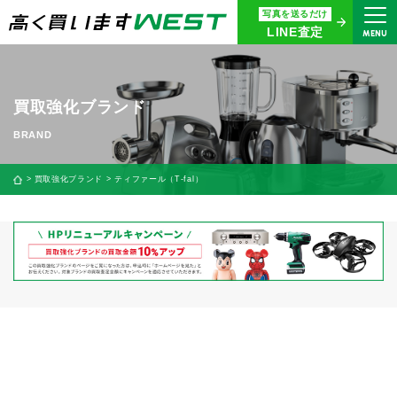
写真を送るだけ
まずはお気軽にお問い合わせ・
LINE査定
MENU
査定をご依頼ください
買取専用ダイヤル
0120-914-094
買取強化ブランド
9:00〜18:30(年中無休)
24時間365日受付
買取強化ブランド
ティファール（T-fal）
WEB査定
今すぐ！
買取に関する質問や相談もすぐにできて便利
LINE査定
簡単操作！
宅配買取
出張買取