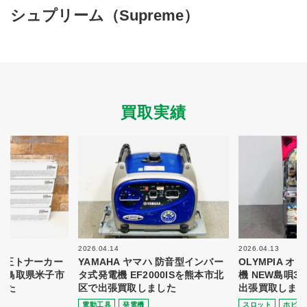
買取商品ジャンル
シュプリーム（Supreme）
トップページ
買取実績
初めての方へ
買取強化ブランド
選べる買取方法
よくある質問
お客様の声
運営会社
プライバシーポリシー
買取実績
取り組み
規約・同意書
新着情報
本人確認書類アップロード
梱包
法人の
買取価格表を
ガイド
お客様へ
お探しの方へ
2026.04.14
2026.04.13
 純正トナーカー
YAMAHA ヤマハ 防音型インバー
OLYMPIA 
8を鳥取県米子市
タ式発電機 EF2000ISを熊本市北
機 NEW島唄3
した
区で出張買取しました
出張買取しまし
電動⼯具
発電機
スロット
ホビー