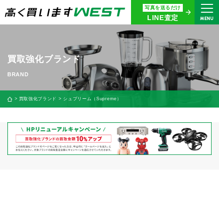
写真を送るだけ
まずはお気軽にお問い合わせ・
LINE査定
MENU
査定をご依頼ください
買取専用ダイヤル
0120-914-094
買取強化ブランド
9:00〜18:30(年中無休)
24時間365日受付
買取強化ブランド
シュプリーム（Supreme）
WEB査定
今すぐ！
買取に関する質問や相談もすぐにできて便利
LINE査定
簡単操作！
宅配買取
出張買取