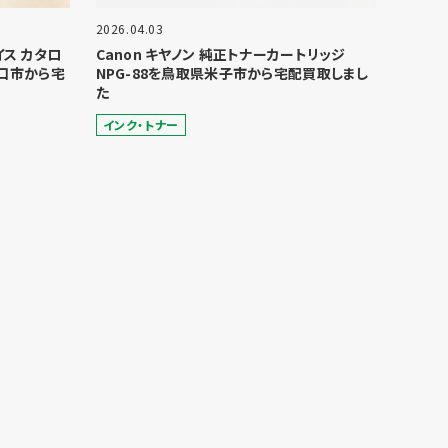
2026.04.03
ョイス カタロ
Canon キヤノン 純正トナーカートリッジ
口市から宅
NPG-88を鳥取県米子市から宅配買取しまし
た
インク・トナー