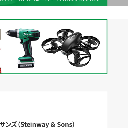
梱包
法人の
買取価格表を
ガイド
お客様へ
お探しの方へ
ズ（Steinway & Sons）