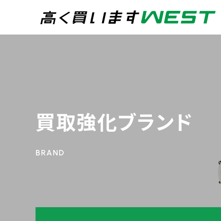
まずはお気軽にお問
0
買取専用ダイヤル
24時間365日受付
買取強化ブランド
WEB査定
今すぐ！
宅配買取
トップページ
買取実績