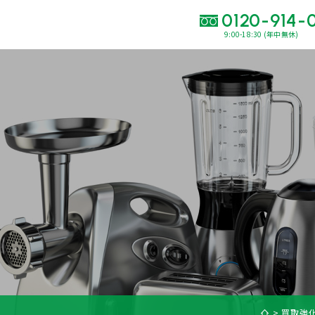
0120-914-
9:00-18:30 (年中無休)
い合わせ・
査定をご依頼くだ
120-914-094
9:00〜18:30(年中
買取に関する質問や相談もすぐにできて便利
LINE査定
簡単操作！
出張買取
買取強
運営会社
プライバシーポリシー