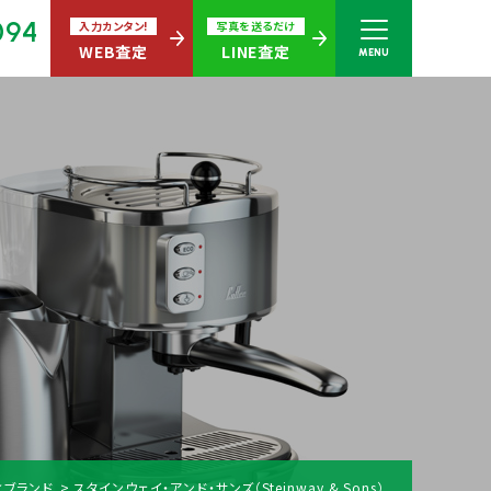
094
入力カンタン!
写真を送るだけ
WEB査定
LINE査定
MENU
さい
無休)
買取商品ジャンル
化ブランド
スタインウェイ・アンド・サンズ（Steinway & Sons）