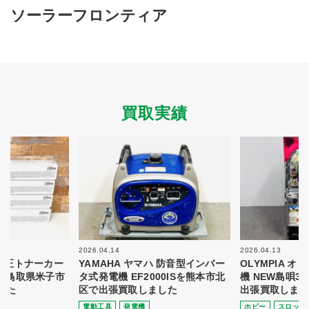
買取商品ジャンル
ソーラーフロンティア
トップページ
買取実績
初めての方へ
買取強化ブランド
選べる買取方法
よくある質問
お客様の声
運営会社
プライバシーポリシー
買取実績
取り組み
規約・同意書
新着情報
本人確認書類アップロード
梱包
法人の
買取価格表を
ガイド
お客様へ
お探しの方へ
2026.04.14
2026.04.13
 純正トナーカー
YAMAHA ヤマハ 防音型インバー
OLYMPIA 
8を鳥取県米子市
タ式発電機 EF2000ISを熊本市北
機 NEW島唄3
した
区で出張買取しました
出張買取しまし
電動⼯具
発電機
ホビー
スロット