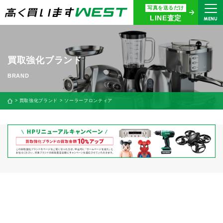
写真を送るだけ
まずはお気軽にお問い合わせ・
LINE査定
MENU
査定をご依頼ください
買取専用ダイヤル
0120-914-094
買取強化ブランド
9:00〜18:30(年中無休)
24時間365日受付
買取強化ブランド
ソーラーフロンティア
WEB査定
今すぐ！
買取に関する質問や相談もすぐにできて便利
LINE査定
簡単操作！
宅配買取
出張買取