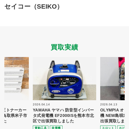
買取商品ジャンル
セイコー（SEIKO）
トップページ
買取実績
初めての方へ
買取強化ブランド
選べる買取方法
よくある質問
お客様の声
運営会社
プライバシーポリシー
買取実績
取り組み
規約・同意書
新着情報
本人確認書類アップロード
梱包
法人の
買取価格表を
ガイド
お客様へ
お探しの方へ
2026.04.14
2026.04.13
 純正トナーカー
YAMAHA ヤマハ 防音型インバー
OLYMPIA 
8を鳥取県米子市
タ式発電機 EF2000ISを熊本市北
機 NEW島唄3
した
区で出張買取しました
出張買取しまし
電動⼯具
発電機
スロット
ホビー