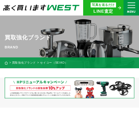
写真を送るだけ
まずはお気軽にお問い合わせ・
LINE査定
MENU
査定をご依頼ください
買取専用ダイヤル
0120-914-094
買取強化ブランド
9:00〜18:30(年中無休)
24時間365日受付
買取強化ブランド
セイコー（SEIKO）
WEB査定
今すぐ！
買取に関する質問や相談もすぐにできて便利
LINE査定
簡単操作！
宅配買取
出張買取