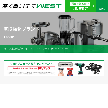
写真を送るだけ
まずはお気軽にお問い合わせ・
LINE査定
MENU
査定をご依頼ください
買取専用ダイヤル
0120-914-094
買取強化ブランド
9:00〜18:30(年中無休)
24時間365日受付
買取強化ブランド
ロマネ・コンティ（Roman_e-conti）
WEB査定
今すぐ！
買取に関する質問や相談もすぐにできて便利
LINE査定
簡単操作！
宅配買取
出張買取