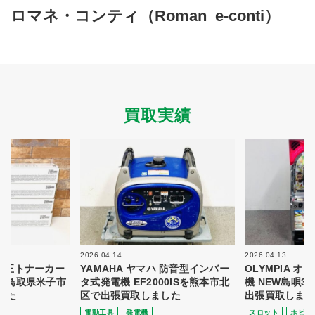
買取商品ジャンル
ロマネ・コンティ（Roman_e-conti）
トップページ
買取実績
初めての方へ
買取強化ブランド
選べる買取方法
よくある質問
お客様の声
運営会社
プライバシーポリシー
買取実績
取り組み
規約・同意書
新着情報
本人確認書類アップロード
梱包
法人の
買取価格表を
ガイド
お客様へ
お探しの方へ
2026.04.14
2026.04.13
 純正トナーカー
YAMAHA ヤマハ 防音型インバー
OLYMPIA 
8を鳥取県米子市
タ式発電機 EF2000ISを熊本市北
機 NEW島唄3
した
区で出張買取しました
出張買取しまし
電動⼯具
発電機
スロット
ホビー