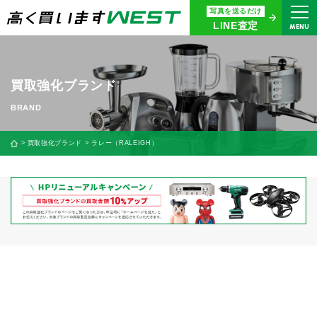
写真を送るだけ
まずはお気軽にお問い合わせ・
LINE査定
MENU
査定をご依頼ください
買取専用ダイヤル
0120-914-094
買取強化ブランド
9:00〜18:30(年中無休)
24時間365日受付
買取強化ブランド
ラレー（RALEIGH）
WEB査定
今すぐ！
買取に関する質問や相談もすぐにできて便利
LINE査定
簡単操作！
宅配買取
出張買取