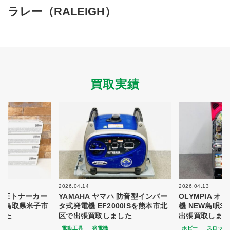
買取商品ジャンル
ラレー（RALEIGH）
トップページ
買取実績
初めての方へ
買取強化ブランド
選べる買取方法
よくある質問
お客様の声
運営会社
プライバシーポリシー
買取実績
取り組み
規約・同意書
新着情報
本人確認書類アップロード
梱包
法人の
買取価格表を
ガイド
お客様へ
お探しの方へ
2026.04.14
2026.04.13
 純正トナーカー
YAMAHA ヤマハ 防音型インバー
OLYMPIA 
8を鳥取県米子市
タ式発電機 EF2000ISを熊本市北
機 NEW島唄3
した
区で出張買取しました
出張買取しまし
電動⼯具
発電機
ホビー
スロット