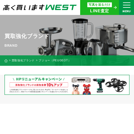
写真を送るだけ
まずはお気軽にお問い合わせ・
LINE査定
MENU
査定をご依頼ください
買取専用ダイヤル
0120-914-094
買取強化ブランド
9:00〜18:30(年中無休)
24時間365日受付
買取強化ブランド
プジョー（PEUGEOT）
WEB査定
今すぐ！
買取に関する質問や相談もすぐにできて便利
LINE査定
簡単操作！
宅配買取
出張買取