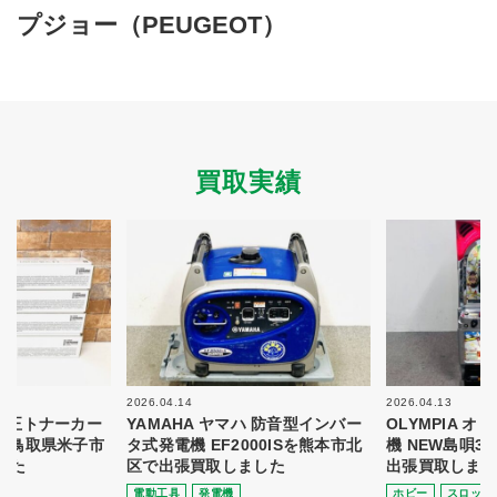
買取商品ジャンル
プジョー（PEUGEOT）
トップページ
買取実績
初めての方へ
買取強化ブランド
選べる買取方法
よくある質問
お客様の声
運営会社
プライバシーポリシー
買取実績
取り組み
規約・同意書
新着情報
本人確認書類アップロード
梱包
法人の
買取価格表を
ガイド
お客様へ
お探しの方へ
2026.04.14
2026.04.13
 純正トナーカー
YAMAHA ヤマハ 防音型インバー
OLYMPIA 
8を鳥取県米子市
タ式発電機 EF2000ISを熊本市北
機 NEW島唄3
した
区で出張買取しました
出張買取しまし
電動⼯具
発電機
ホビー
スロット