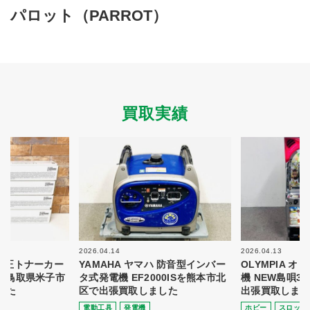
買取商品ジャンル
パロット（PARROT）
トップページ
買取実績
初めての方へ
買取強化ブランド
選べる買取方法
よくある質問
お客様の声
運営会社
プライバシーポリシー
買取実績
取り組み
規約・同意書
新着情報
本人確認書類アップロード
梱包
法人の
買取価格表を
ガイド
お客様へ
お探しの方へ
2026.04.14
2026.04.13
 純正トナーカー
YAMAHA ヤマハ 防音型インバー
OLYMPIA 
8を鳥取県米子市
タ式発電機 EF2000ISを熊本市北
機 NEW島唄3
した
区で出張買取しました
出張買取しまし
電動⼯具
発電機
ホビー
スロット