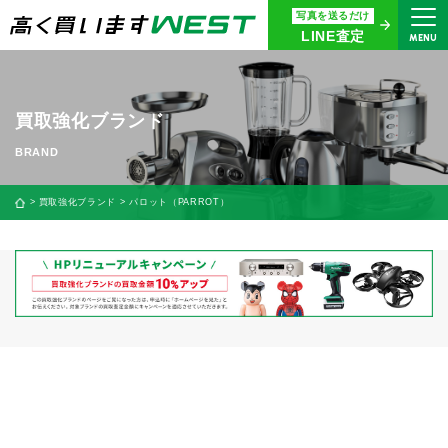
写真を送るだけ
まずはお気軽にお問い合わせ・
LINE査定
MENU
査定をご依頼ください
買取専用ダイヤル
0120-914-094
買取強化ブランド
9:00〜18:30(年中無休)
24時間365日受付
買取強化ブランド
パロット（PARROT）
WEB査定
今すぐ！
買取に関する質問や相談もすぐにできて便利
LINE査定
簡単操作！
宅配買取
出張買取