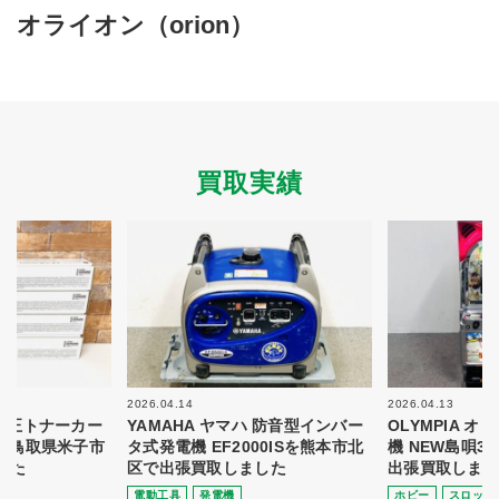
買取商品ジャンル
オライオン（orion）
トップページ
買取実績
初めての方へ
買取強化ブランド
選べる買取方法
よくある質問
お客様の声
運営会社
プライバシーポリシー
買取実績
取り組み
規約・同意書
新着情報
本人確認書類アップロード
梱包
法人の
買取価格表を
ガイド
お客様へ
お探しの方へ
2026.04.14
2026.04.13
 純正トナーカー
YAMAHA ヤマハ 防音型インバー
OLYMPIA 
8を鳥取県米子市
タ式発電機 EF2000ISを熊本市北
機 NEW島唄3
した
区で出張買取しました
出張買取しまし
電動⼯具
発電機
ホビー
スロット