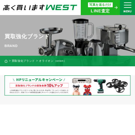
写真を送るだけ
まずはお気軽にお問い合わせ・
LINE査定
MENU
査定をご依頼ください
買取専用ダイヤル
0120-914-094
買取強化ブランド
9:00〜18:30(年中無休)
24時間365日受付
買取強化ブランド
オライオン（orion）
WEB査定
今すぐ！
買取に関する質問や相談もすぐにできて便利
LINE査定
簡単操作！
宅配買取
出張買取