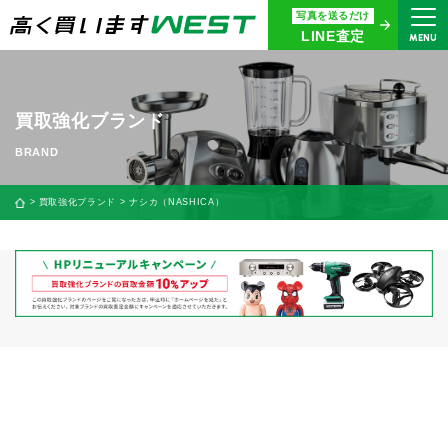
写真を送るだけ
まずはお気軽にお問い合わせ・
LINE査定
MENU
査定をご依頼ください
買取専用ダイヤル
0120-914-094
買取強化ブランド
9:00〜18:30(年中無休)
24時間365日受付
買取強化ブランド
ナシカ（NASHICA）
WEB査定
今すぐ！
買取に関する質問や相談もすぐにできて便利
LINE査定
簡単操作！
宅配買取
出張買取