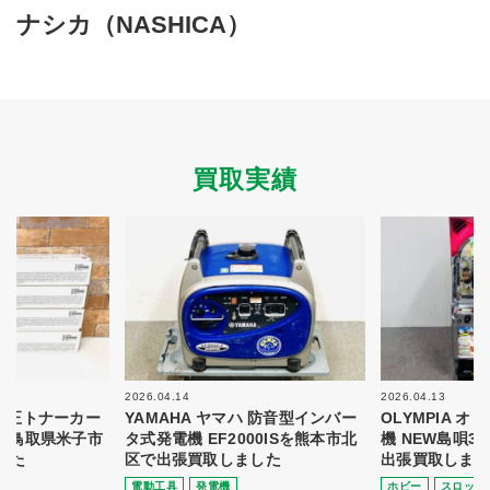
買取商品ジャンル
ナシカ（NASHICA）
トップページ
買取実績
初めての方へ
買取強化ブランド
選べる買取方法
よくある質問
お客様の声
運営会社
プライバシーポリシー
買取実績
取り組み
規約・同意書
新着情報
本人確認書類アップロード
梱包
法人の
買取価格表を
ガイド
お客様へ
お探しの方へ
2026.04.14
2026.04.13
 純正トナーカー
YAMAHA ヤマハ 防音型インバー
OLYMPIA 
8を鳥取県米子市
タ式発電機 EF2000ISを熊本市北
機 NEW島唄3
した
区で出張買取しました
出張買取しまし
電動⼯具
発電機
ホビー
スロット