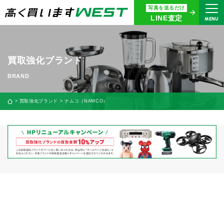
写真を送るだけ
まずはお気軽にお問い合わせ・
LINE査定
MENU
査定をご依頼ください
買取専用ダイヤル
0120-914-094
買取強化ブランド
9:00〜18:30(年中無休)
24時間365日受付
買取強化ブランド
ナムコ（NAMCO）
WEB査定
今すぐ！
買取に関する質問や相談もすぐにできて便利
LINE査定
簡単操作！
宅配買取
出張買取