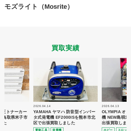
買取商品ジャンル
モズライト（Mosrite）
トップページ
買取実績
初めての方へ
買取強化ブランド
選べる買取方法
よくある質問
お客様の声
運営会社
プライバシーポリシー
買取実績
取り組み
規約・同意書
新着情報
本人確認書類アップロード
梱包
法人の
買取価格表を
ガイド
お客様へ
お探しの方へ
2026.04.14
2026.04.13
 純正トナーカー
YAMAHA ヤマハ 防音型インバー
OLYMPIA 
8を鳥取県米子市
タ式発電機 EF2000ISを熊本市北
機 NEW島唄3
した
区で出張買取しました
出張買取しまし
電動⼯具
発電機
ホビー
スロット