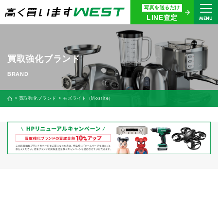
写真を送るだけ
まずはお気軽にお問い合わせ・
LINE査定
MENU
査定をご依頼ください
買取専用ダイヤル
0120-914-094
買取強化ブランド
9:00〜18:30(年中無休)
24時間365日受付
買取強化ブランド
モズライト（Mosrite）
WEB査定
今すぐ！
買取に関する質問や相談もすぐにできて便利
LINE査定
簡単操作！
宅配買取
出張買取