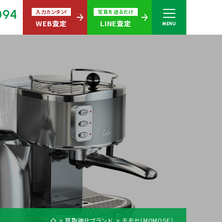
094
入力カンタン!
写真を送るだけ
WEB査定
LINE査定
MENU
さい
無休)
買取商品ジャンル
買取強化ブランド
モモセ（MOMOSE）