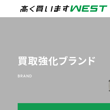
まずはお気軽にお問
0
買取専用ダイヤル
24時間365日受付
買取強化ブランド
WEB査定
今すぐ！
宅配買取
トップページ
買取実績