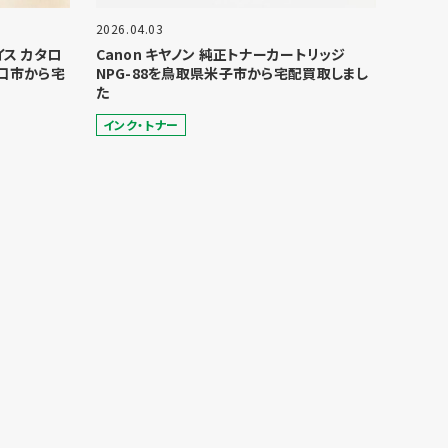
2026.04.03
ョイス カタロ
Canon キヤノン 純正トナーカートリッジ
口市から宅
NPG-88を鳥取県米子市から宅配買取しまし
た
インク・トナー