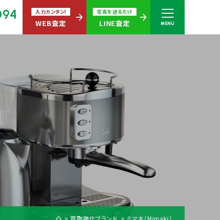
094
入力カンタン!
写真を送るだけ
WEB査定
LINE査定
MENU
さい
無休)
買取商品ジャンル
買取強化ブランド
ミマキ（Mimaki）