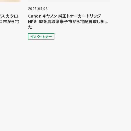
2026.04.03
ョイス カタロ
Canon キヤノン 純正トナーカートリッジ
口市から宅
NPG-88を鳥取県米子市から宅配買取しまし
た
インク・トナー