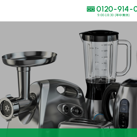
0120-914-
9:00-18:30 (年中無休)
い合わせ・
査定をご依頼くだ
120-914-094
9:00〜18:30(年中
買取に関する質問や相談もすぐにできて便利
LINE査定
簡単操作！
出張買取
運営会社
プライバシーポリシー